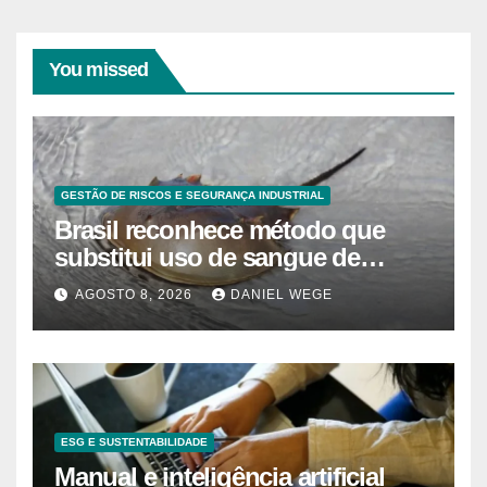
You missed
GESTÃO DE RISCOS E SEGURANÇA INDUSTRIAL
Brasil reconhece método que
substitui uso de sangue de
caranguejo-ferradura em testes
AGOSTO 8, 2026
DANIEL WEGE
farmacêuticos
ESG E SUSTENTABILIDADE
Manual e inteligência artificial