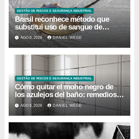
GESTÃO DE RISCOS E SEGURANÇA INDUSTRIAL
Brasil reconhece método que
substitui uso de sangue de
caranguejo-ferradura em testes
AGO 8, 2026
DANIEL WEGE
farmacêuticos
GESTÃO DE RISCOS E SEGURANÇA INDUSTRIAL
Cómo quitar el moho negro de
los azulejos del baño: remedios
caseros efectivos
AGO 8, 2026
DANIEL WEGE