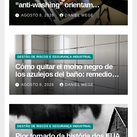
“anti-washing” orientam
empresas
AGOSTO 8, 2026
DANIEL WEGE
GESTÃO DE RISCOS E SEGURANÇA INDUSTRIAL
Cómo quitar el moho negro de
los azulejos del baño: remedios
caseros efectivos
AGOSTO 8, 2026
DANIEL WEGE
GESTÃO DE RISCOS E SEGURANÇA INDUSTRIAL
Pior tornado da história dos EUA