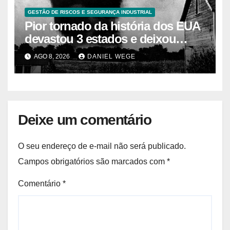
GESTÃO DE RISCOS E SEGURANÇA INDUSTRIAL
Pior tornado da história dos EUA
devastou 3 estados e deixou
centenas de mortos
AGO 8, 2026
DANIEL WEGE
Deixe um comentário
O seu endereço de e-mail não será publicado.
Campos obrigatórios são marcados com
*
Comentário
*