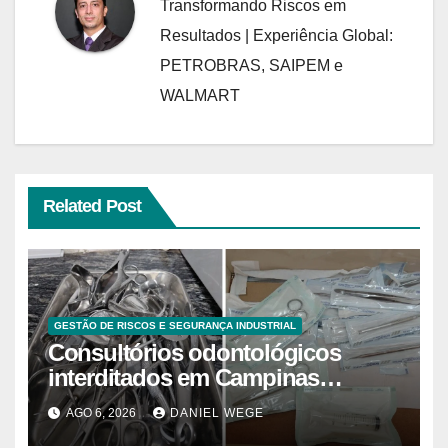
Transformando Riscos em
Resultados | Experiência Global:
PETROBRAS, SAIPEM e
WALMART
Related Post
GESTÃO DE RISCOS E SEGURANÇA INDUSTRIAL
Consultórios odontológicos
interditados em Campinas
superam 2025
AGO 6, 2026
DANIEL WEGE