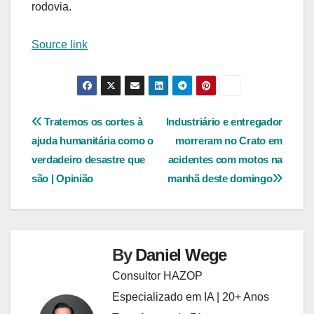
rodovia.
Source link
Navegação
Tratemos os cortes à
Industriário e entregador
ajuda humanitária como o
morreram no Crato em
de
verdadeiro desastre que
acidentes com motos na
Post
são | Opinião
manhã deste domingo
By
Daniel Wege
Consultor HAZOP
Especializado em IA | 20+ Anos