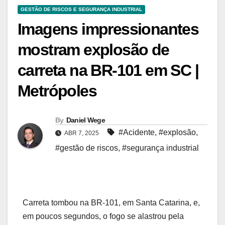
GESTÃO DE RISCOS E SEGURANÇA INDUSTRIAL
Imagens impressionantes
mostram explosão de
carreta na BR-101 em SC |
Metrópoles
By
Daniel Wege
#Acidente
,
#explosão
,
ABR 7, 2025
#gestão de riscos
,
#segurança industrial
Carreta tombou na BR-101, em Santa Catarina, e,
em poucos segundos, o fogo se alastrou pela