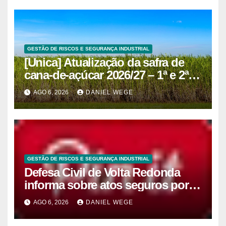
GESTÃO DE RISCOS E SEGURANÇA INDUSTRIAL
[Unica] Atualização da safra de
cana-de-açúcar 2026/27 – 1ª e 2ª
quinzenas de junho
AGO 6, 2026
DANIEL WEGE
GESTÃO DE RISCOS E SEGURANÇA INDUSTRIAL
Defesa Civil de Volta Redonda
informa sobre atos seguros por
conta de efeitos meteorológicos
AGO 6, 2026
DANIEL WEGE
previstos até domingo (9)