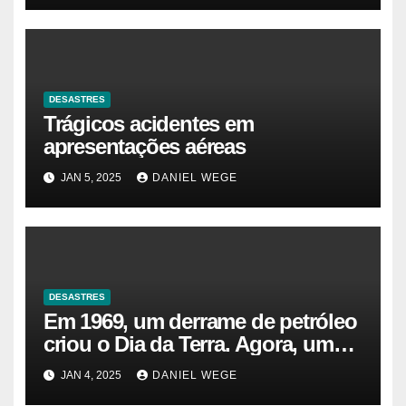
DESASTRES
Trágicos acidentes em
apresentações aéreas
JAN 5, 2025
DANIEL WEGE
DESASTRES
Em 1969, um derrame de petróleo
criou o Dia da Terra. Agora, um
gasoduto pode reabrir |
JAN 4, 2025
DANIEL WEGE
Sustentabilidade