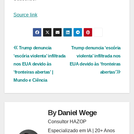
Source link
Navegação
Trump denuncia
Trump denuncia ‘escória
‘escória violenta’ infiltrada
violenta’ infiltrada nos
de
nos EUA devido às
EUA devido às ‘fronteiras
Post
‘fronteiras abertas’ |
abertas’
Mundo e Ciência
By
Daniel Wege
Consultor HAZOP
Especializado em IA | 20+ Anos