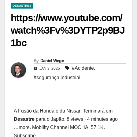
DESASTRES
https://www.youtube.com/
watch%3Fv%3DYTP2p9BJ
1bc
By
Daniel Wege
#Acidente
,
JAN 3, 2025
#segurança industrial
A Fusão da Honda e da Nissan Terminará em
Desastre
para o Japão. 8 views · 4 minutes ago
…more. Mobility Channel MOCHA. 57.1K.
Subscribe.