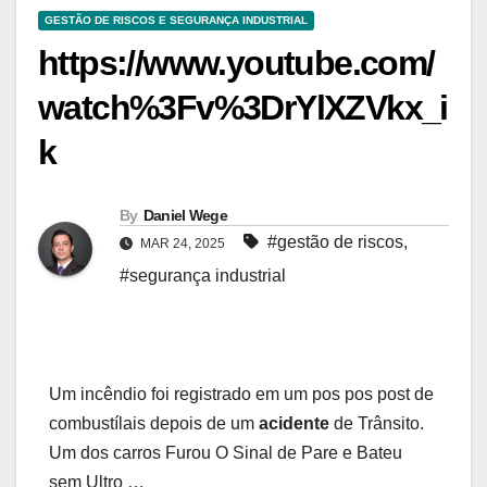
GESTÃO DE RISCOS E SEGURANÇA INDUSTRIAL
https://www.youtube.com/
watch%3Fv%3DrYlXZVkx_i
k
By
Daniel Wege
#gestão de riscos
,
MAR 24, 2025
#segurança industrial
Um incêndio foi registrado em um pos pos post de
combustílais depois de um
acidente
de Trânsito.
Um dos carros Furou O Sinal de Pare e Bateu
sem Ultro …