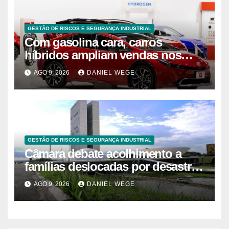
GESTÃO DE RISCOS E SEGURANÇA INDUSTRIAL
Com gasolina cara, carros
híbridos ampliam vendas nos
EUA – 09/08/2026 – Economia
AGO 9, 2026
DANIEL WEGE
GESTÃO DE RISCOS E SEGURANÇA INDUSTRIAL
Câmara debate acolhimento a
famílias deslocadas por desastre
climático
AGO 9, 2026
DANIEL WEGE