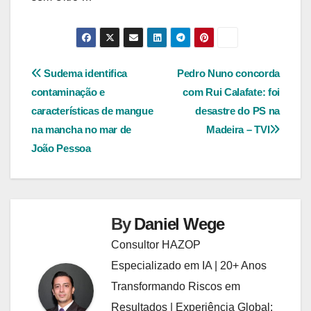
Navegação
Sudema identifica
Pedro Nuno concorda
contaminação e
com Rui Calafate: foi
de
características de mangue
desastre do PS na
Post
na mancha no mar de
Madeira – TVI
João Pessoa
By
Daniel Wege
Consultor HAZOP
Especializado em IA | 20+ Anos
Transformando Riscos em
Resultados | Experiência Global: