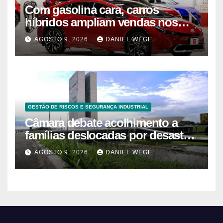
Com gasolina cara, carros
híbridos ampliam vendas nos
EUA – 09/08/2026 – Economia
AGOSTO 9, 2026
DANIEL WEGE
GESTÃO DE RISCOS E SEGURANÇA INDUSTRIAL
Câmara debate acolhimento a
famílias deslocadas por desastre
climático
AGOSTO 9, 2026
DANIEL WEGE