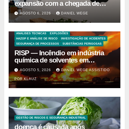
expansão com a chegada de
grandes marcas e inauguração
AGOSTO 6, 2026
DANIEL WEGE
de espaço infantil – Dicas da
Capital
ANALISES TECNICAS
EXPLOSÕES
HAZOP E ANÁLISE DE RISCO
INVESTIGAÇÃO DE ACIDENTES
SEGURANÇA DE PROCESSOS
SUBSTÂNCIAS PERIGOSAS
RISP — Incêndio em indústria
química de solventes em
Itaquaquecetuba/SP
AGOSTO 5, 2026
DANIEL WEGE ASSISTIDO
(UNIQUIMA/Quema)
POR KLAUZ
GESTÃO DE RISCOS E SEGURANÇA INDUSTRIAL
doença é causada após