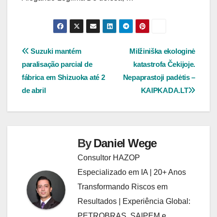
Navegação
Suzuki mantém
Milžiniška ekologinė
paralisação parcial de
katastrofa Čekijoje.
de
fábrica em Shizuoka até 2
Nepaprastoji padėtis –
Post
de abril
KAIPKADA.LT
By
Daniel Wege
Consultor HAZOP
Especializado em IA | 20+ Anos
Transformando Riscos em
Resultados | Experiência Global:
PETROBRAS, SAIPEM e