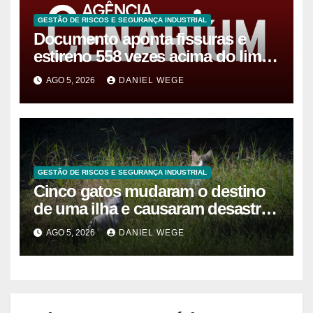
GESTÃO DE RISCOS E SEGURANÇA INDUSTRIAL
Documento aponta fissuras e
estireno 558 vezes acima do limite
após vazamento em Manaus
AGO 5, 2026
DANIEL WEGE
GESTÃO DE RISCOS E SEGURANÇA INDUSTRIAL
Cinco gatos mudaram o destino
de uma ilha e causaram desastre
ambiental de R$ 127 milhões
AGO 5, 2026
DANIEL WEGE