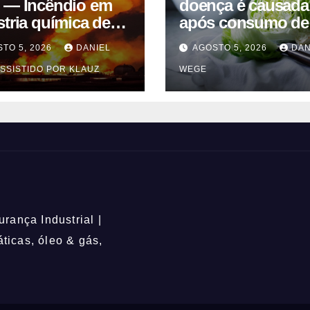
 — Incêndio em
doença é causada
stria química de
após consumo de
entes em
alface contamina
TO 5, 2026
DANIEL
AGOSTO 5, 2026
DAN
uaquecetuba/SP
SSISTIDO POR KLAUZ
WEGE
QUIMA/Quema)
rança Industrial |
icas, óleo & gás,