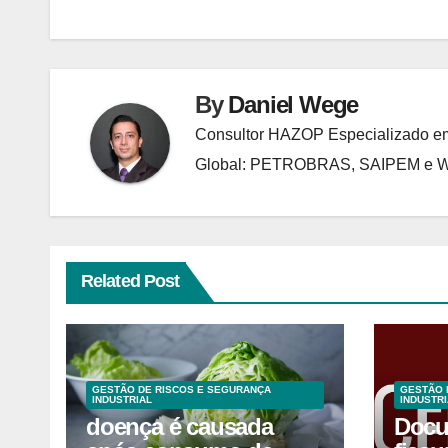
Post
By
Daniel Wege
Consultor HAZOP Especializado em
Global: PETROBRAS, SAIPEM e
Related Post
GESTÃO DE RISCOS E SEGURANÇA
GESTÃO 
INDUSTRIAL
INDUSTRI
doença é causada
Docu