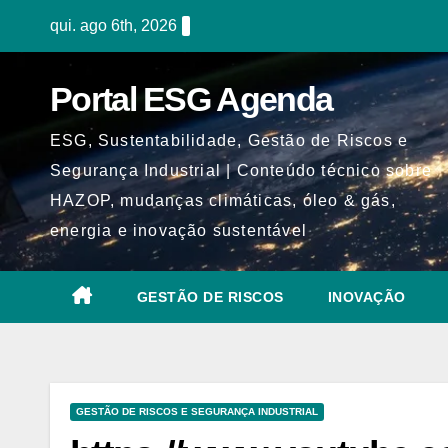
Skip
qui. ago 6th, 2026
to
content
Portal ESG Agenda
ESG, Sustentabilidade, Gestão de Riscos e
Segurança Industrial | Conteúdo técnico sobre
HAZOP, mudanças climáticas, óleo & gás,
energia e inovação sustentável
GESTÃO DE RISCOS
INOVAÇÃO
GESTÃO DE RISCOS E SEGURANÇA INDUSTRIAL