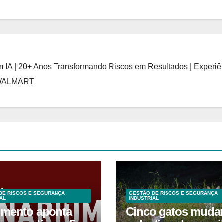
 IA | 20+ Anos Transformando Riscos em Resultados | Experiê
 WALMART
DE RISCOS E SEGURANÇA
GESTÃO DE RISCOS E SEGURANÇA
AL
INDUSTRIAL
mento aponta
Cinco gatos muda