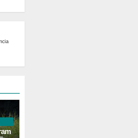
ncia
ram