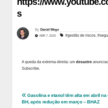
https://www.youtube
s
By
Daniel Wege
#gestão de riscos
,
#segur
ABR 7, 2025
A queda da extrema-direita: um
desastre
anunciad
Subscribe.
Navegação
Gasolina e etanol têm alta em abril n
BH, após redução em março – BHAZ
de