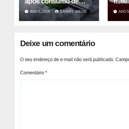
após consumo de
fissu
alface contaminada
vezes
AGO 5, 2026
DANIEL WEGE
AGO 5
após
Man
Deixe um comentário
O seu endereço de e-mail não será publicado.
Campo
Comentário
*