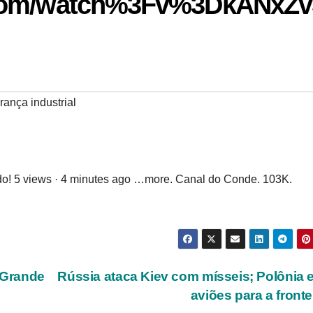
.com/watch%3Fv%3DkANxZv
ança industrial
o! 5 views · 4 minutes ago …more. Canal do Conde. 103K.
a Grande
Rússia ataca Kiev com mísseis; Polônia 
aviões para a fronte