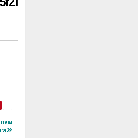
5fZi
envia
ira