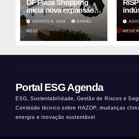
DF Plaza Shopping
RISP
inicia nova expansão
indú
com a chegada de
solv
AGOSTO 6, 2026
DANIEL
AGOS
grandes marcas e
Itaq
WEGE
WEGE A
inauguração de
(UNI
espaço infantil – Dicas
da Capital
Portal ESG Agenda
ESG, Sustentabilidade, Gestão de Riscos e Segu
Conteúdo técnico sobre HAZOP, mudanças climát
energia e inovação sustentável