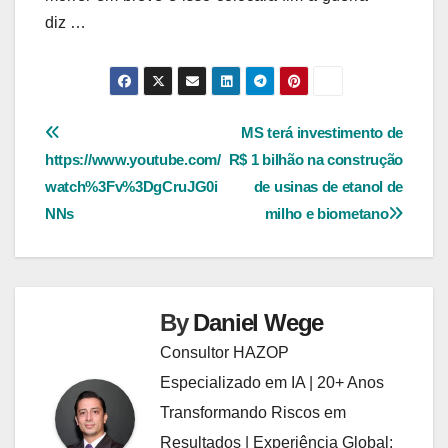
diz …
Navegação
MS terá investimento de
https://www.youtube.com/
R$ 1 bilhão na construção
de
watch%3Fv%3DgCruJG0i
de usinas de etanol de
Post
NNs
milho e biometano
By
Daniel Wege
Consultor HAZOP
Especializado em IA | 20+ Anos
Transformando Riscos em
Resultados | Experiência Global: