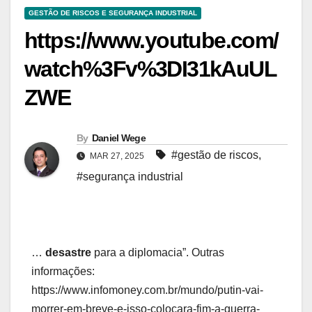
GESTÃO DE RISCOS E SEGURANÇA INDUSTRIAL
https://www.youtube.com/
watch%3Fv%3DI31kAuUL
ZWE
By
Daniel Wege
#gestão de riscos
,
MAR 27, 2025
#segurança industrial
…
desastre
para a diplomacia”. Outras
informações:
https://www.infomoney.com.br/mundo/putin-vai-
morrer-em-breve-e-isso-colocara-fim-a-guerra-