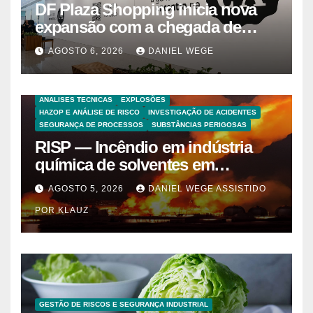
DF Plaza Shopping inicia nova
expansão com a chegada de
grandes marcas e inauguração
AGOSTO 6, 2026
DANIEL WEGE
de espaço infantil – Dicas da
Capital
ANALISES TECNICAS
EXPLOSÕES
HAZOP E ANÁLISE DE RISCO
INVESTIGAÇÃO DE ACIDENTES
SEGURANÇA DE PROCESSOS
SUBSTÂNCIAS PERIGOSAS
RISP — Incêndio em indústria
química de solventes em
Itaquaquecetuba/SP
AGOSTO 5, 2026
DANIEL WEGE ASSISTIDO
(UNIQUIMA/Quema)
POR KLAUZ
GESTÃO DE RISCOS E SEGURANÇA INDUSTRIAL