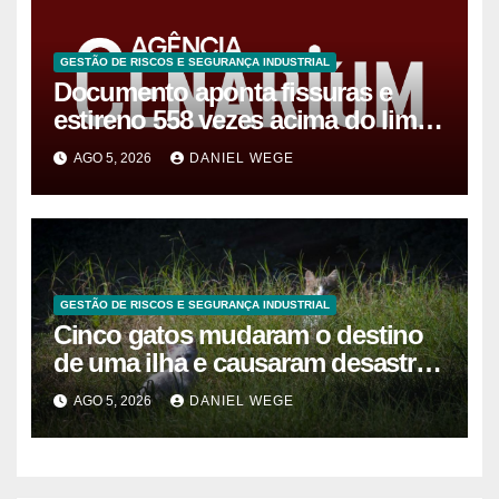
GESTÃO DE RISCOS E SEGURANÇA INDUSTRIAL
Documento aponta fissuras e
estireno 558 vezes acima do limite
após vazamento em Manaus
AGO 5, 2026
DANIEL WEGE
GESTÃO DE RISCOS E SEGURANÇA INDUSTRIAL
Cinco gatos mudaram o destino
de uma ilha e causaram desastre
ambiental de R$ 127 milhões
AGO 5, 2026
DANIEL WEGE