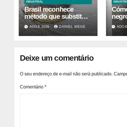
INDUSTRIAL
INDUSTRI
Brasil reconhece
Cómo
método que substitui
negro
uso de sangue de
del 
AGO 8, 2026
DANIEL WEGE
AGO 8
caranguejo-ferradura
caser
em testes
farmacêuticos
Deixe um comentário
O seu endereço de e-mail não será publicado.
Campo
Comentário
*