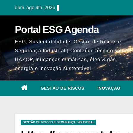
Skip
dom. ago 9th, 2026
to
content
Portal ESG Agenda
ESG, Sustentabilidade, Gestão de Riscos e
Segurança Industrial | Conteúdo técnico sobre
HAZOP, mudanças climáticas, óleo & gás,
energia e inovação sustentável
GESTÃO DE RISCOS
INOVAÇÃO
GESTÃO DE RISCOS E SEGURANÇA INDUSTRIAL