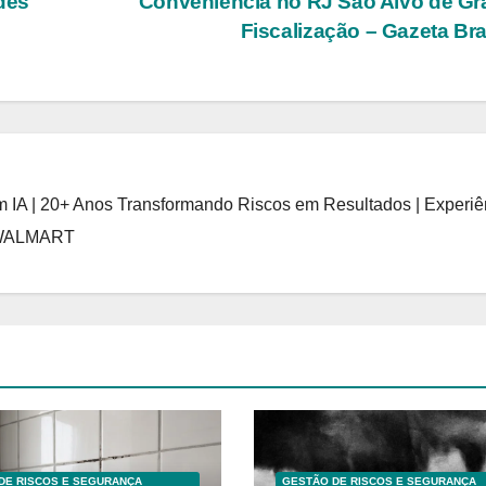
des
Conveniência no RJ São Alvo de G
Fiscalização – Gazeta Bra
 IA | 20+ Anos Transformando Riscos em Resultados | Experiê
 WALMART
DE RISCOS E SEGURANÇA
GESTÃO DE RISCOS E SEGURANÇA