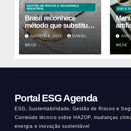
GESTÃO DE RISCOS E SEGURANÇA
INDUSTRIAL
ESG E S
Brasil reconhece
Manua
método que substitui
artif
uso de sangue de
orie
AGOSTO 8, 2026
DANIEL
AGOS
caranguejo-ferradura
WEGE
WEGE
em testes
farmacêuticos
Portal ESG Agenda
ESG, Sustentabilidade, Gestão de Riscos e Segu
Conteúdo técnico sobre HAZOP, mudanças climát
energia e inovação sustentável