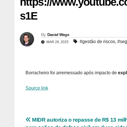
https://www.youtube
s1E
By
Daniel Wege
#gestão de riscos
,
#seg
MAR 28, 2025
Borracheiro foi arremessado após impacto de
exp
Source link
Navegação
MIDR autoriza o repasse de R$ 13 mil