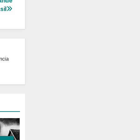
rande
sil
ncia