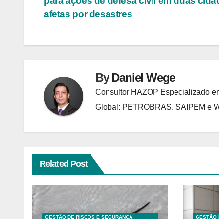
para ações de defesa civil em duas cida
de
afetas por desastres
Post
By
Daniel Wege
Consultor HAZOP Especializado em
Global: PETROBRAS, SAIPEM e
Related Post
GESTÃO DE RISCOS E SEGURANÇA
GESTÃO 