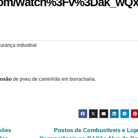
.com/watch%3Fv%3Dak_wQ
urança industrial
losão
de pneu de caminhão em borracharia.
hões
Postos de Combustíveis e Loj