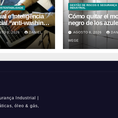
GESTÃO DE RISCOS E SEGURANÇA
USTENTABILIDADE
INDUSTRIAL
l e inteligência
Cómo quitar el m
icial “anti-washing”
negro de los azul
ntam empresas
del baño: remedio
TO 8, 2026
DANIEL
AGOSTO 8, 2026
DAN
caseros efectivos
WEGE
rança Industrial |
icas, óleo & gás,