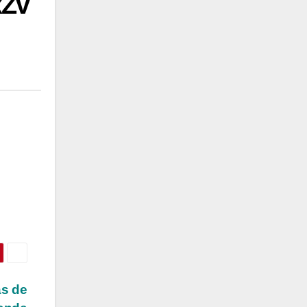
xZv
as de