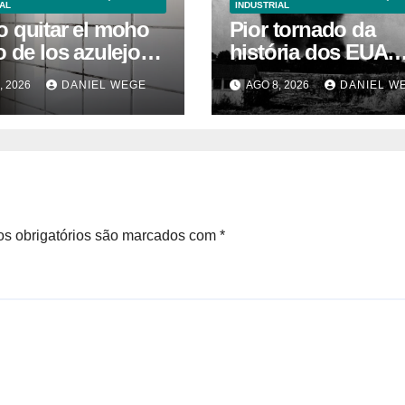
AL
INDUSTRIAL
 quitar el moho
Pior tornado da
 de los azulejos
história dos EUA
baño: remedios
devastou 3 estado
, 2026
DANIEL WEGE
AGO 8, 2026
DANIEL W
os efectivos
deixou centenas d
mortos
s obrigatórios são marcados com
*