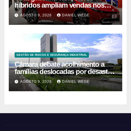
híbridos ampliam vendas nos
EUA – 09/08/2026 – Economia
AGOSTO 9, 2026
DANIEL WEGE
GESTÃO DE RISCOS E SEGURANÇA INDUSTRIAL
Câmara debate acolhimento a
famílias deslocadas por desastre
climático
AGOSTO 9, 2026
DANIEL WEGE