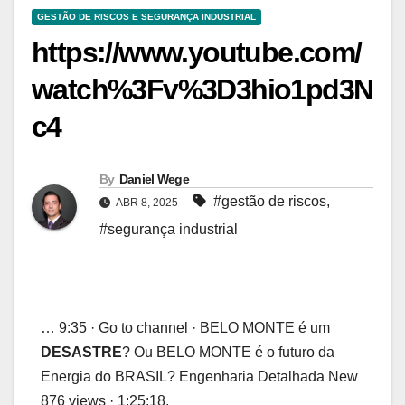
GESTÃO DE RISCOS E SEGURANÇA INDUSTRIAL
https://www.youtube.com/
watch%3Fv%3D3hio1pd3N
c4
By
Daniel Wege
#gestão de riscos
,
ABR 8, 2025
#segurança industrial
… 9:35 · Go to channel · BELO MONTE é um
DESASTRE
? Ou BELO MONTE é o futuro da
Energia do BRASIL? Engenharia Detalhada New
876 views · 1:25:18.