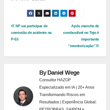
Navegação
NF vai participar de
Após mancha de
comissão de acidente na
combustível no Tejo é
de
P-53
importante
Post
“monitorização”
By
Daniel Wege
Consultor HAZOP
Especializado em IA | 20+ Anos
Transformando Riscos em
Resultados | Experiência Global:
PETROBRAS, SAIPEM e