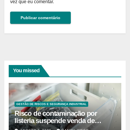
vez que eu comentar.
You missed
GESTÃO DE RISCOS E SEGURANÇA INDUSTRIAL
Risco de contaminação por
listeria suspende venda de
mirtilos em fábricas da América