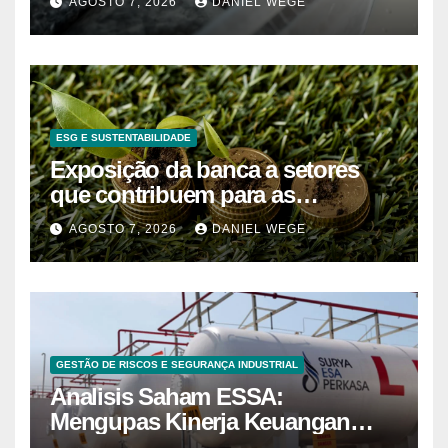
AGOSTO 7, 2026
DANIEL WEGE
do Norte – Mix Vale
ESG E SUSTENTABILIDADE
Exposição da banca a setores
que contribuem para as
alterações climáticas mantém-se
AGOSTO 7, 2026
DANIEL WEGE
nos 62%
GESTÃO DE RISCOS E SEGURANÇA INDUSTRIAL
Analisis Saham ESSA:
Mengupas Kinerja Keuangan
ESSA Semester I 2026