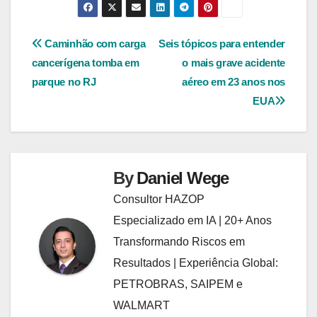
Navegação
Caminhão com carga
Seis tópicos para entender
cancerígena tomba em
o mais grave acidente
de
parque no RJ
aéreo em 23 anos nos
Post
EUA
By
Daniel Wege
Consultor HAZOP
Especializado em IA | 20+ Anos
Transformando Riscos em
Resultados | Experiência Global:
PETROBRAS, SAIPEM e
WALMART