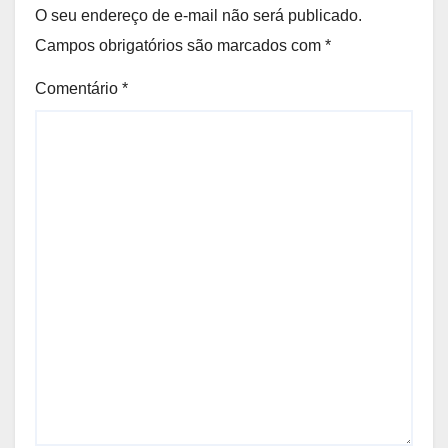
é propositalmente mais fraca para
O seu endereço de e-mail não será publicado.
que a água quebre só o que
Campos obrigatórios são marcados com
*
precisa ser quebrado
Comentário
*