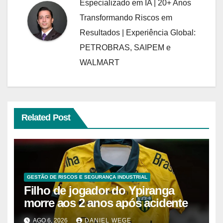
Especializado em IA | 20+ Anos
Transformando Riscos em
Resultados | Experiência Global:
PETROBRAS, SAIPEM e
WALMART
Related Post
GESTÃO DE RISCOS E SEGURANÇA INDUSTRIAL
Filho de jogador do Ypiranga
morre aos 2 anos após acidente
AGO 6, 2026
DANIEL WEGE