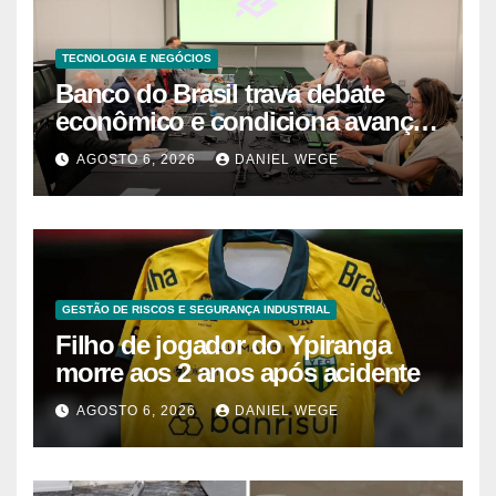
TECNOLOGIA E NEGÓCIOS
Banco do Brasil trava debate
econômico e condiciona avanços
à decisão da Fenaban | Contec
AGOSTO 6, 2026
DANIEL WEGE
Brasil
GESTÃO DE RISCOS E SEGURANÇA INDUSTRIAL
Filho de jogador do Ypiranga
morre aos 2 anos após acidente
AGOSTO 6, 2026
DANIEL WEGE