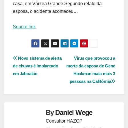
casa, em Várzea Grande.Segundo relato da
esposa, o acidente aconteceu…
Source link
Navegação
Novo sistema de alerta
Vírus que provocou a
de chuvas é implantado
morte da esposa de Gene
de
em Jaboatão
Hackman mata mais 3
Post
pessoas na Califórnia
By
Daniel Wege
Consultor HAZOP