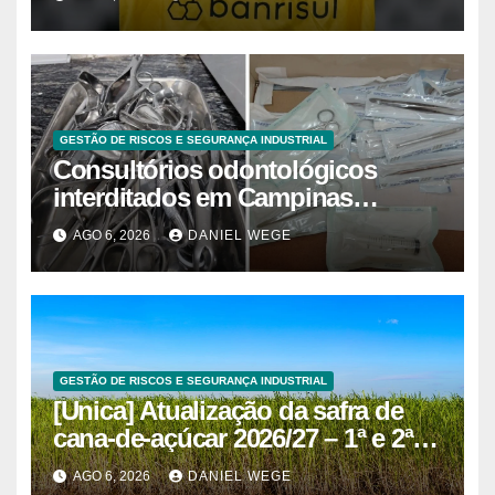
GESTÃO DE RISCOS E SEGURANÇA INDUSTRIAL
Consultórios odontológicos
interditados em Campinas
superam 2025
AGO 6, 2026
DANIEL WEGE
GESTÃO DE RISCOS E SEGURANÇA INDUSTRIAL
[Unica] Atualização da safra de
cana-de-açúcar 2026/27 – 1ª e 2ª
quinzenas de junho
AGO 6, 2026
DANIEL WEGE