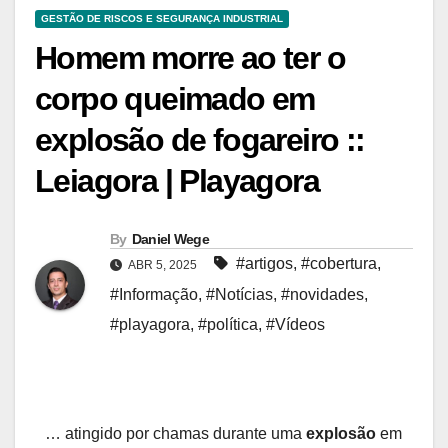
GESTÃO DE RISCOS E SEGURANÇA INDUSTRIAL
Homem morre ao ter o
corpo queimado em
explosão de fogareiro ::
Leiagora | Playagora
By
Daniel Wege
#artigos
,
#cobertura
,
ABR 5, 2025
#Informação
,
#Notícias
,
#novidades
,
#playagora
,
#política
,
#Vídeos
… atingido por chamas durante uma
explosão
em