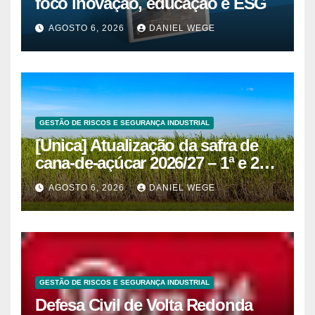
foco inovação, educação e ESG
AGOSTO 6, 2026
DANIEL WEGE
GESTÃO DE RISCOS E SEGURANÇA INDUSTRIAL
[Unica] Atualização da safra de
cana-de-açúcar 2026/27 – 1ª e 2ª
quinzenas de junho
AGOSTO 6, 2026
DANIEL WEGE
GESTÃO DE RISCOS E SEGURANÇA INDUSTRIAL
Defesa Civil de Volta Redonda