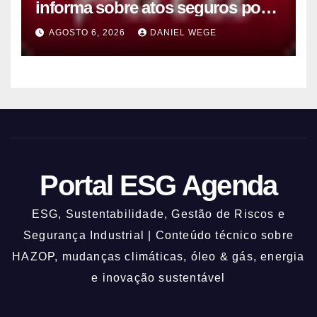
informa sobre atos seguros por
conta de efeitos meteorológicos
AGOSTO 6, 2026
DANIEL WEGE
previstos até domingo (9)
Portal ESG Agenda
ESG, Sustentabilidade, Gestão de Riscos e
Segurança Industrial | Conteúdo técnico sobre
HAZOP, mudanças climáticas, óleo & gás, energia
e inovação sustentável