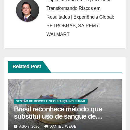
Transformando Riscos em
Resultados | Experiência Global:
PETROBRAS, SAIPEM e
WALMART
Related Post
GESTÃO DE RISCOS E SEGURANÇA INDUSTRIAL
Brasil reconhece método que
substitui uso de sangue de
caranguejo-ferradura em testes
AGO 8, 2026
DANIEL WEGE