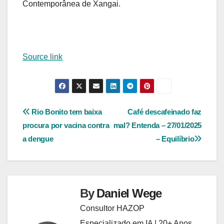
Contemporânea de Xangai.
Source link
Navegação
Rio Bonito tem baixa
Café descafeinado faz
procura por vacina contra
mal? Entenda – 27/01/2025
de
a dengue
– Equilíbrio
Post
By
Daniel Wege
Consultor HAZOP
Especializado em IA | 20+ Anos