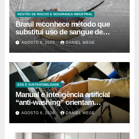
GESTÃO DE RISCOS E SEGURANÇA INDUSTRIAL
Brasil reconhece método que
substitui uso de sangue de
caranguejo-ferradura em testes
AGOSTO 8, 2026
DANIEL WEGE
farmacêuticos
ESG E SUSTENTABILIDADE
Manual e inteligência artificial
“anti-washing” orientam
empresas
AGOSTO 8, 2026
DANIEL WEGE