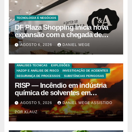
TECNOLOGIA E NEGÓCIOS
DF Plaza Shopping inicia nova
expansão com a chegada de
grandes marcas e inauguração
AGOSTO 6, 2026
DANIEL WEGE
de espaço infantil – Dicas da
Capital
ANALISES TECNICAS
EXPLOSÕES
HAZOP E ANÁLISE DE RISCO
INVESTIGAÇÃO DE ACIDENTES
SEGURANÇA DE PROCESSOS
SUBSTÂNCIAS PERIGOSAS
RISP — Incêndio em indústria
química de solventes em
Itaquaquecetuba/SP
AGOSTO 5, 2026
DANIEL WEGE ASSISTIDO
(UNIQUIMA/Quema)
POR KLAUZ