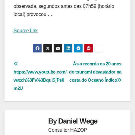
observada, segundos antes das 07h59 (horário
local) provocou …
Source link
Navegação
Ásia recorda os 20 anos
https://www.youtube.com/
do tsunami devastador na
de
watch%3Fv%3DqulSjPs0
costa do Oceano Índico
Post
m2U
By
Daniel Wege
Consultor HAZOP