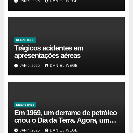
JAN 6, 2025
DANIEL WEGE
DESASTRES
Trágicos acidentes em
apresentações aéreas
JAN 5, 2025
DANIEL WEGE
DESASTRES
Em 1969, um derrame de petróleo
criou o Dia da Terra. Agora, um
gasoduto pode reabrir |
JAN 4, 2025
DANIEL WEGE