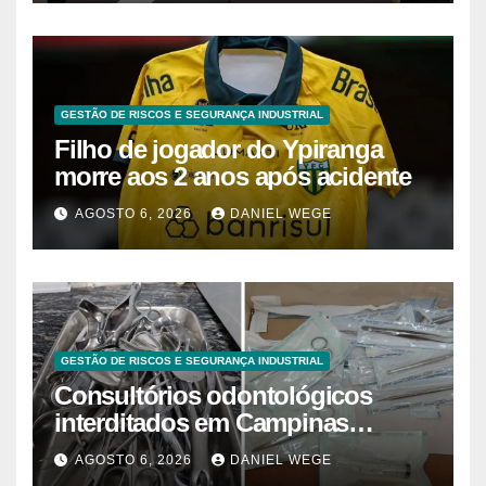
GESTÃO DE RISCOS E SEGURANÇA INDUSTRIAL
Filho de jogador do Ypiranga
morre aos 2 anos após acidente
AGOSTO 6, 2026
DANIEL WEGE
GESTÃO DE RISCOS E SEGURANÇA INDUSTRIAL
Consultórios odontológicos
interditados em Campinas
superam 2025
AGOSTO 6, 2026
DANIEL WEGE