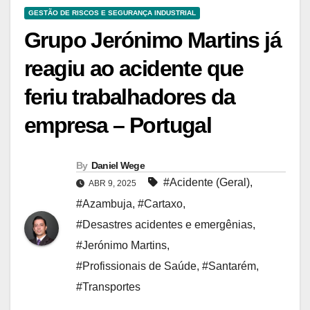
GESTÃO DE RISCOS E SEGURANÇA INDUSTRIAL
Grupo Jerónimo Martins já
reagiu ao acidente que
feriu trabalhadores da
empresa – Portugal
By
Daniel Wege
#Acidente (Geral)
,
ABR 9, 2025
#Azambuja
,
#Cartaxo
,
#Desastres acidentes e emergênias
,
#Jerónimo Martins
,
#Profissionais de Saúde
,
#Santarém
,
#Transportes