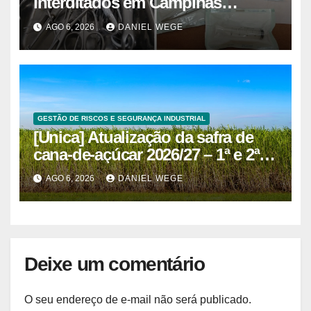
interditados em Campinas
superam 2025
AGO 6, 2026
DANIEL WEGE
GESTÃO DE RISCOS E SEGURANÇA INDUSTRIAL
[Unica] Atualização da safra de
cana-de-açúcar 2026/27 – 1ª e 2ª
quinzenas de junho
AGO 6, 2026
DANIEL WEGE
Deixe um comentário
O seu endereço de e-mail não será publicado.