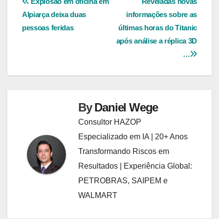
Navegação
Explosão em oficina em
Reveladas novas
Alpiarça deixa duas
informações sobre as
de
pessoas feridas
últimas horas do Titanic
Post
após análise a réplica 3D
…
By
Daniel Wege
Consultor HAZOP
Especializado em IA | 20+ Anos
Transformando Riscos em
Resultados | Experiência Global:
PETROBRAS, SAIPEM e
WALMART