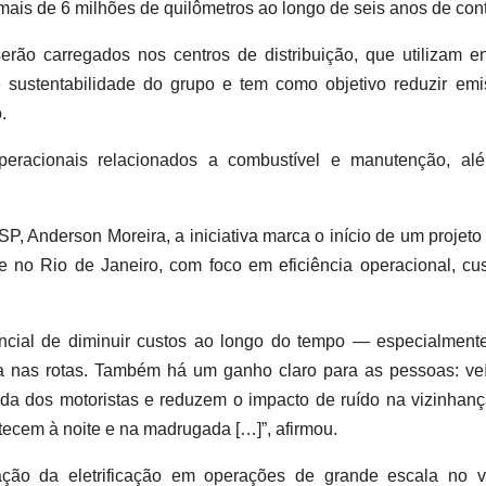
 mais de 6 milhões de quilômetros ao longo de seis anos de cont
rão carregados nos centros de distribuição, que utilizam en
de sustentabilidade do grupo e tem como objetivo reduzir emi
.
eracionais relacionados a combustível e manutenção, alé
PSP
, 
Anderson Moreira
, 
a iniciativa marca o início de um projeto p
 e no Rio de Janeiro, com foco em eficiência operacional, cus
ncial de diminuir custos ao longo do tempo — especialment
 nas rotas. Também há um ganho claro para as pessoas: veí
ada dos motoristas e reduzem o impacto de ruído na vizinhanç
ntecem à noite e na madrugada
 […]
”, afirm
ou.
ção da eletrificação em operações de grande escala no var