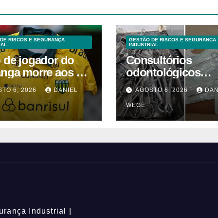
DE RISCOS E SEGURANÇA
GESTÃO DE RISCOS E SEGURANÇA
IAL
INDUSTRIAL
o de jogador do
Consultórios
anga morre aos 2
odontológicos
 após acidente
interditados em
TO 6, 2026
DANIEL
AGOSTO 6, 2026
DAN
Campinas supera
WEGE
2025
rança Industrial |