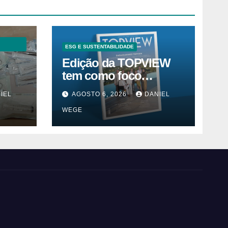
ESG E SUSTENTABILIDADE
Edição da TOPVIEW
tem como foco
inovação, educação e
IEL
AGOSTO 6, 2026
DANIEL
m
ESG
WEGE