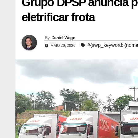
Grupo DPSP anuncia p
eletrificar frota
By
Daniel Wege
#{swp_keyword: {nome:
MAIO 20, 2026