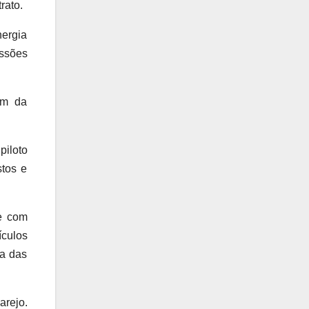
rato.
ergia 
ssões 
m da 
iloto 
tos e 
e com 
culos 
a das 
ejo. 