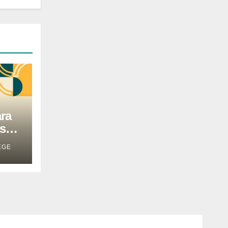
ra
nsão
EGE
os