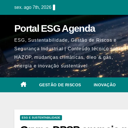
Skip
sex. ago 7th, 2026
to
content
Portal ESG Agenda
ESG, Sustentabilidade, Gestão de Riscos e
Segurança Industrial | Conteúdo técnico sobre
HAZOP, mudanças climáticas, óleo & gás,
energia e inovação sustentável
GESTÃO DE RISCOS
INOVAÇÃO
ESG E SUSTENTABILIDADE