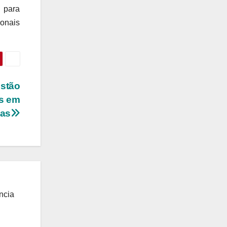
 para 
onais 
stão
os em
ias
ncia