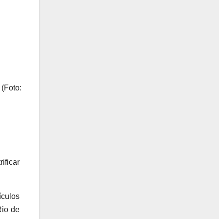
 (Foto:
ficar 
culos 
io de 