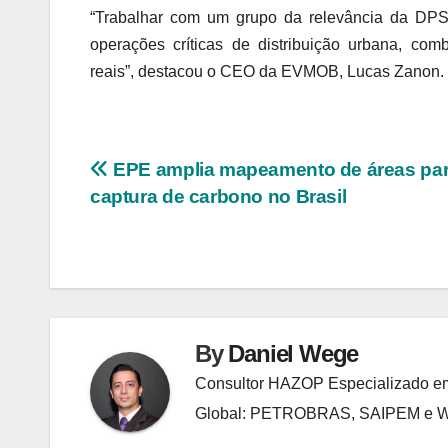
“Trabalhar com um grupo da relevância da DPSP
operações críticas de distribuição urbana, co
reais”, destac
ou o
 CEO da EVMOB
, 
Lucas Zanon
.
Navegação
EPE amplia mapeamento de áreas pa
captura de carbono no Brasil
de
Post
By
Daniel Wege
Consultor HAZOP Especializado em
Global: PETROBRAS, SAIPEM e