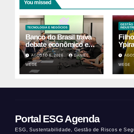
You missed
GESTÃO 
TECNOLOGIA E NEGÓCIOS
INDUSTR
Banco do Brasil trava
Filh
debate econômico e
Ypir
condiciona avanços à
anos
AGOSTO 6, 2026
DANIEL
AGOS
decisão da Fenaban |
WEGE
WEGE
Contec Brasil
Portal ESG Agenda
ESG, Sustentabilidade, Gestão de Riscos e Segu