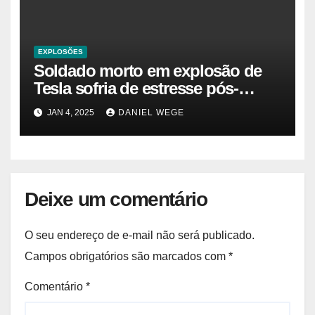
EXPLOSÕES
Soldado morto em explosão de
Tesla sofria de estresse pós-
traumático e temia ‘colapso’ dos
JAN 4, 2025
DANIEL WEGE
EUA
Deixe um comentário
O seu endereço de e-mail não será publicado.
Campos obrigatórios são marcados com
*
Comentário
*