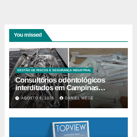
You missed
GESTÃO DE RISCOS E SEGURANÇA INDUSTRIAL
Consultórios odontológicos
interditados em Campinas
superam 2025
AGOSTO 6, 2026
DANIEL WEGE