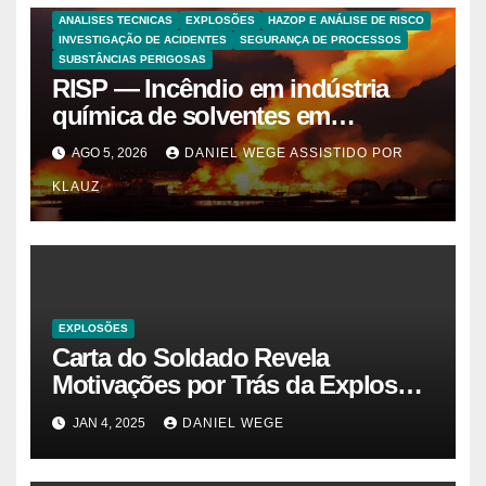
ANALISES TECNICAS
EXPLOSÕES
HAZOP E ANÁLISE DE RISCO
INVESTIGAÇÃO DE ACIDENTES
SEGURANÇA DE PROCESSOS
SUBSTÂNCIAS PERIGOSAS
RISP — Incêndio em indústria
química de solventes em
Itaquaquecetuba/SP
AGO 5, 2026
DANIEL WEGE ASSISTIDO POR
(UNIQUIMA/Quema)
KLAUZ
EXPLOSÕES
Carta do Soldado Revela
Motivações por Trás da Explosão
do Cybertruck em Las Vegas –
JAN 4, 2025
DANIEL WEGE
Gazeta Brasil