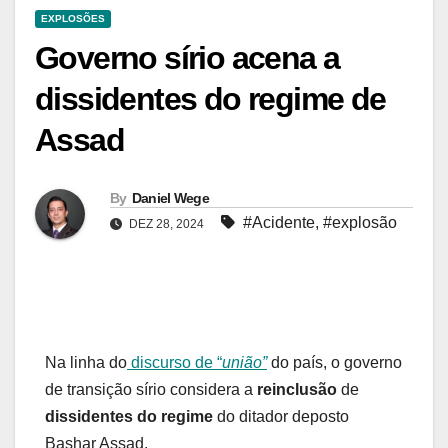
EXPLOSÕES
Governo sírio acena a
dissidentes do regime de
Assad
By
Daniel Wege
#Acidente
,
#explosão
DEZ 28, 2024
Na linha do
discurso de “
união”
do país, o governo
de transição sírio considera a
reinclusão
de
dissidentes do regime
do ditador deposto
Bashar Assad.