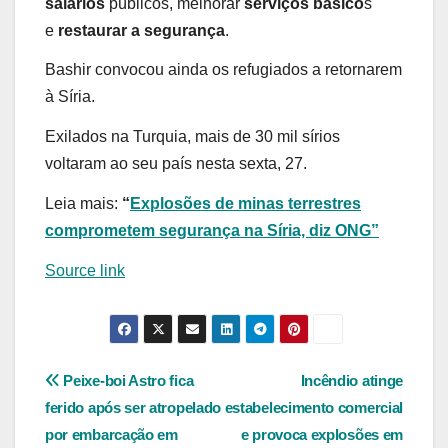
salários
públicos, melhorar
serviços básico
s
e
restaurar a segurança
.
Bashir convocou ainda os refugiados a retornarem
à Síria.
Exilados na Turquia, mais de 30 mil sírios
voltaram ao seu país nesta sexta, 27.
Leia mais:
“
Explosões de minas terrestres
comprometem segurança na Síria, diz ONG”
Source link
Navegação
Peixe-boi Astro fica
Incêndio atinge
ferido após ser atropelado
estabelecimento comercial
de
por embarcação em
e provoca explosões em