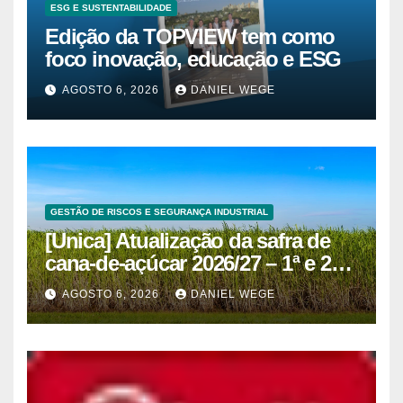
ESG E SUSTENTABILIDADE
Edição da TOPVIEW tem como
foco inovação, educação e ESG
AGOSTO 6, 2026
DANIEL WEGE
GESTÃO DE RISCOS E SEGURANÇA INDUSTRIAL
[Unica] Atualização da safra de
cana-de-açúcar 2026/27 – 1ª e 2ª
quinzenas de junho
AGOSTO 6, 2026
DANIEL WEGE