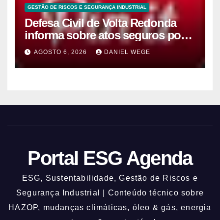
GESTÃO DE RISCOS E SEGURANÇA INDUSTRIAL
Defesa Civil de Volta Redonda
informa sobre atos seguros por
conta de efeitos meteorológicos
AGOSTO 6, 2026
DANIEL WEGE
previstos até domingo (9)
Portal ESG Agenda
ESG, Sustentabilidade, Gestão de Riscos e
Segurança Industrial | Conteúdo técnico sobre
HAZOP, mudanças climáticas, óleo & gás, energia