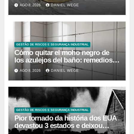
caranguejo-ferradura em testes
AGO 8, 2026
DANIEL WEGE
farmacêuticos
GESTÃO DE RISCOS E SEGURANÇA INDUSTRIAL
Cómo quitar el moho negro de
los azulejos del baño: remedios
caseros efectivos
AGO 8, 2026
DANIEL WEGE
GESTÃO DE RISCOS E SEGURANÇA INDUSTRIAL
Pior tornado da história dos EUA
devastou 3 estados e deixou
centenas de mortos