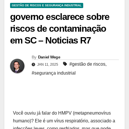
GESTÃO DE RISCOS E SEGURANÇA INDUSTRIAL
governo esclarece sobre
riscos de contaminação
em SC – Noticias R7
By
Daniel Wege
#gestão de riscos
,
JAN 11, 2025
#segurança industrial
Você ouviu já falar do HMPV (metapneumovírus
humano)? Ele é um vírus respiratório, associado a
infecções leves, como resfriados, mas que pode