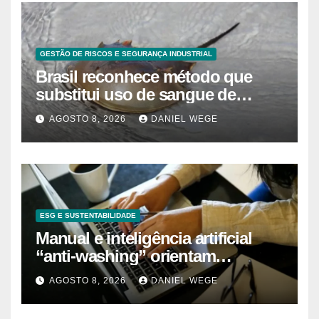
GESTÃO DE RISCOS E SEGURANÇA INDUSTRIAL
Brasil reconhece método que
substitui uso de sangue de
caranguejo-ferradura em testes
AGOSTO 8, 2026
DANIEL WEGE
farmacêuticos
ESG E SUSTENTABILIDADE
Manual e inteligência artificial
“anti-washing” orientam
empresas
AGOSTO 8, 2026
DANIEL WEGE