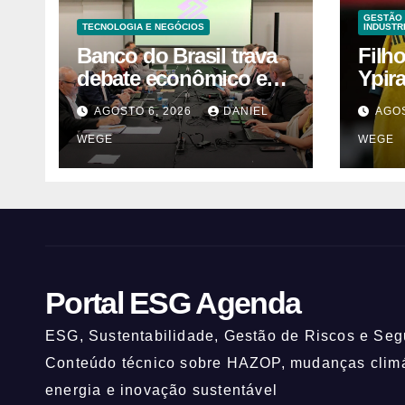
GESTÃO 
TECNOLOGIA E NEGÓCIOS
INDUSTR
Banco do Brasil trava
Filh
debate econômico e
Ypir
condiciona avanços à
anos
AGOSTO 6, 2026
DANIEL
AGOS
decisão da Fenaban |
WEGE
WEGE
Contec Brasil
Portal ESG Agenda
ESG, Sustentabilidade, Gestão de Riscos e Segu
Conteúdo técnico sobre HAZOP, mudanças climát
energia e inovação sustentável