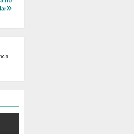
ca no
lar
ncia