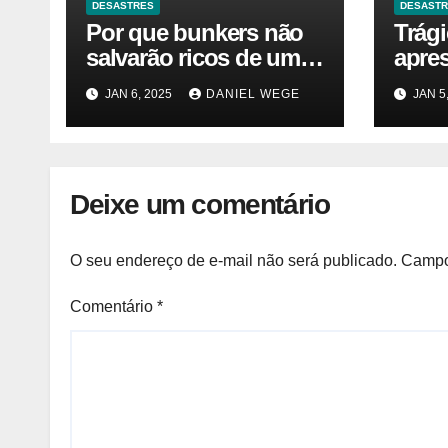
DESASTRES
DESAST
Por que bunkers não
Trág
salvarão ricos de um
apre
desastre nuclear
JAN 6, 2025
DANIEL WEGE
JAN 5
Deixe um comentário
O seu endereço de e-mail não será publicado.
Campo
Comentário
*