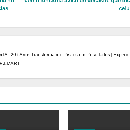
aiu no
como funciona aviso de desastre que to
cias
celu
 IA | 20+ Anos Transformando Riscos em Resultados | Experiê
 WALMART