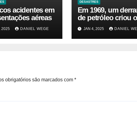
RES
DESASTRES
icos acidentes em
Em 1969, um derr
sentações aéreas
de petróleo criou o
da Terra. Agora, u
, 2025
DANIEL WEGE
JAN 4, 2025
DANIEL W
gasoduto pode rea
| Sustentabilidade
s obrigatórios são marcados com
*