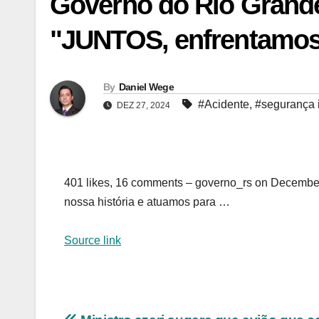
Governo do Rio Grande
"JUNTOS, enfrentamos
By
Daniel Wege
#Acidente
,
#segurança i
DEZ 27, 2024
401 likes, 16 comments – governo_rs on Decembe
nossa história e atuamos para …
Source link