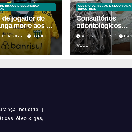
DE RISCOS E SEGURANÇA
GESTÃO DE RISCOS E SEGURANÇA
IAL
INDUSTRIAL
o de jogador do
Consultórios
anga morre aos 2
odontológicos
 após acidente
interditados em
TO 6, 2026
DANIEL
AGOSTO 6, 2026
DAN
Campinas supera
WEGE
2025
rança Industrial |
icas, óleo & gás,