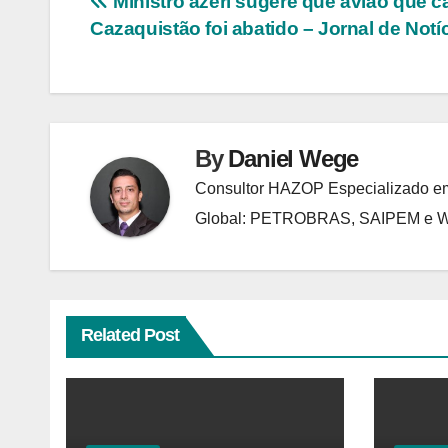
Navegação
Ministro azeri sugere que avião que c
Cazaquistão foi abatido – Jornal de Notí
de
Post
By
Daniel Wege
Consultor HAZOP Especializado em
Global: PETROBRAS, SAIPEM e
Related Post