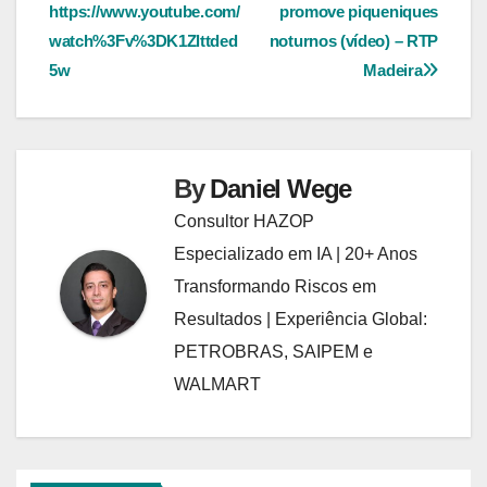
https://www.youtube.com/
promove piqueniques
de
watch%3Fv%3DK1Zlttded
noturnos (vídeo) – RTP
Post
5w
Madeira
By
Daniel Wege
Consultor HAZOP
Especializado em IA | 20+ Anos
Transformando Riscos em
Resultados | Experiência Global:
PETROBRAS, SAIPEM e
WALMART