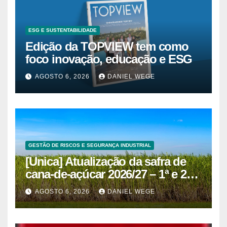
ESG E SUSTENTABILIDADE
Edição da TOPVIEW tem como
foco inovação, educação e ESG
AGOSTO 6, 2026
DANIEL WEGE
GESTÃO DE RISCOS E SEGURANÇA INDUSTRIAL
[Unica] Atualização da safra de
cana-de-açúcar 2026/27 – 1ª e 2ª
quinzenas de junho
AGOSTO 6, 2026
DANIEL WEGE