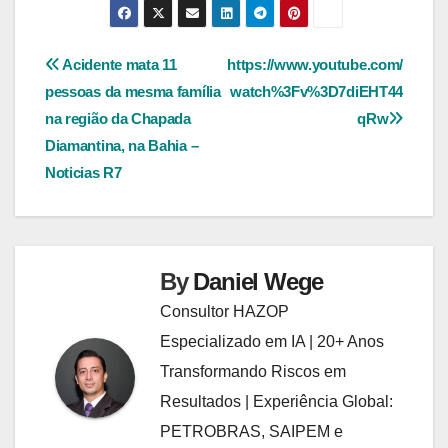
Navegação
Acidente mata 11
https://www.youtube.com/
pessoas da mesma família
watch%3Fv%3D7diEHT44
de
na região da Chapada
qRw
Post
Diamantina, na Bahia –
Noticias R7
By
Daniel Wege
Consultor HAZOP
Especializado em IA | 20+ Anos
Transformando Riscos em
Resultados | Experiência Global:
PETROBRAS, SAIPEM e