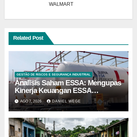
WALMART
Related Post
GESTÃO DE RISCOS E SEGURANÇA INDUSTRIAL
Analisis Saham ESSA: Mengupas
Kinerja Keuangan ESSA
Semester I 2026
AGO 7, 2026
DANIEL WEGE