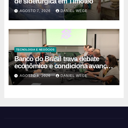
para que a água quebre só o que
de siderúrgica em Timóteo
precisa ser quebrado
AGOSTO 7, 2026
DANIEL WEGE
TECNOLOGIA E NEGÓCIOS
Banco do Brasil trava debate
econômico e condiciona avanços
à decisão da Fenaban | Contec
AGOSTO 6, 2026
DANIEL WEGE
Brasil