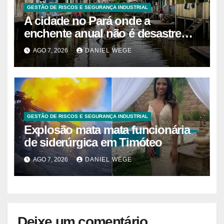
GESTÃO DE RISCOS E SEGURANÇA INDUSTRIAL
A cidade no Pará onde a
enchente anual não é desastre
mas calendário, as casas são
AGO 7, 2026
DANIEL WEGE
projetadas com o primeiro andar
descartável, o comércio sobe as
prateleiras 1,5 metro toda vez que
o rio avisa, e o pedreiro que
constrói nessa lógica há 40 anos
GESTÃO DE RISCOS E SEGURANÇA INDUSTRIAL
explica que a argamassa de baixo
Explosão mata mata funcionária
é propositalmente mais fraca para
de siderúrgica em Timóteo
que a água quebre só o que
precisa ser quebrado
AGO 7, 2026
DANIEL WEGE
Deixe um comentário