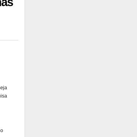
mas
seja
uisa
.
 o