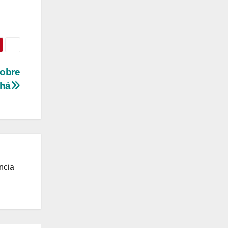
sobre
chá
ncia