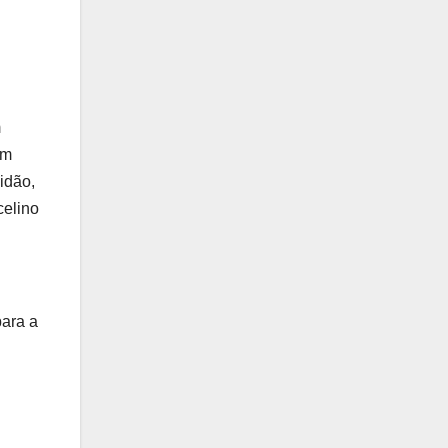
m
em
idão,
celino
para a