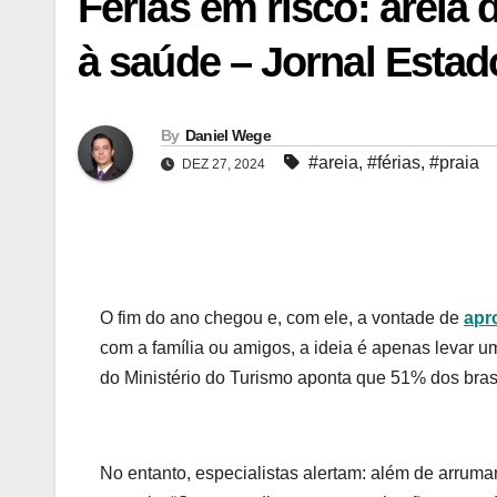
Férias em risco: areia 
à saúde – Jornal Estad
By
Daniel Wege
#areia
,
#férias
,
#praia
DEZ 27, 2024
O fim do ano chegou e, com ele, a vontade de
apro
com a família ou amigos, a ideia é apenas levar 
do Ministério do Turismo aponta que 51% dos brasi
No entanto, especialistas alertam: além de arrum