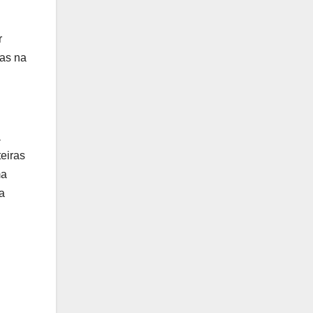
r
ras na
a
teiras
ma
a