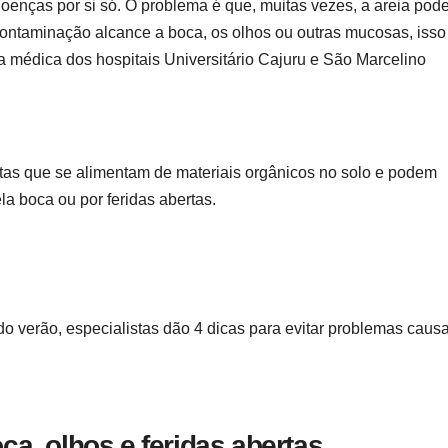
doenças por si só. O problema é que, muitas vezes, a areia pod
contaminação alcance a boca, os olhos ou outras mucosas, iss
ca médica dos hospitais Universitário Cajuru e São Marcelino
tas que se alimentam de materiais orgânicos no solo e podem
la boca ou por feridas abertas.
do verão, especialistas dão 4 dicas para evitar problemas caus
oca, olhos e feridas abertas