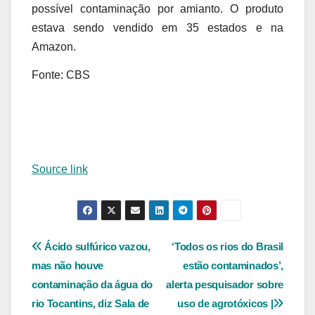
possível contaminação por amianto. O produto
estava sendo vendido em 35 estados e na
Amazon.
Fonte: CBS
Source link
Navegação
Ácido sulfúrico vazou,
‘Todos os rios do Brasil
mas não houve
estão contaminados’,
de
contaminação da água do
alerta pesquisador sobre
Post
rio Tocantins, diz Sala de
uso de agrotóxicos |