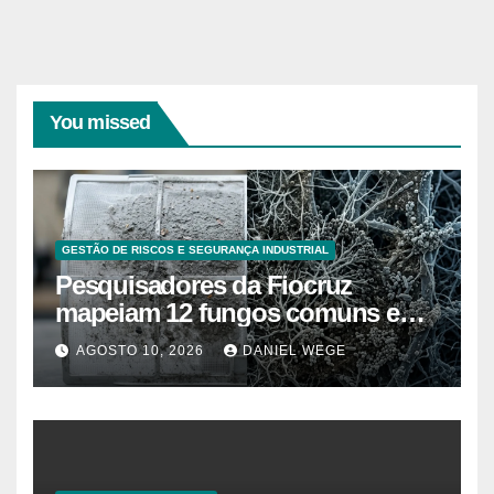
You missed
GESTÃO DE RISCOS E SEGURANÇA INDUSTRIAL
Pesquisadores da Fiocruz
mapeiam 12 fungos comuns em
ar-condicionado doméstico que
AGOSTO 10, 2026
DANIEL WEGE
agravam rinite e asma, e a
limpeza com spray não elimina 7
deles