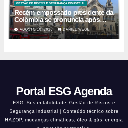
GESTÃO DE RISCOS E SEGURANÇA INDUSTRIAL
Recém-empossado presidente da
Colômbia se pronuncia após
terremoto: ‘Vocês não estão
AGOSTO 10, 2026
DANIEL WEGE
sozinhos’
Portal ESG Agenda
ESG, Sustentabilidade, Gestão de Riscos e
Segurança Industrial | Conteúdo técnico sobre
HAZOP, mudanças climáticas, óleo & gás, energia