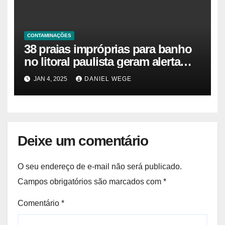
CONTAMINAÇÕES
38 praias impróprias para banho
no litoral paulista geram alerta
ambiental e de saúde pública
JAN 4, 2025
DANIEL WEGE
Deixe um comentário
O seu endereço de e-mail não será publicado.
Campos obrigatórios são marcados com
*
Comentário
*