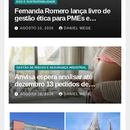
ESG E SUSTENTABILIDADE
Fernanda Romero lança livro de
gestão ética para PMEs e
startups
AGOSTO 10, 2026
DANIEL WEGE
GESTÃO DE RISCOS E SEGURANÇA INDUSTRIAL
Anvisa espera analisar até
dezembro 13 pedidos de
análogos sintéticos de GLP-1
AGOSTO 10, 2026
DANIEL WEGE