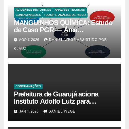
ACIDENTES HISTÓRICOS
ANALISES TECNICAS
CONTAMINAÇÕES
HAZOP E ANÁLISE DE RISCO
MANGUINHOS QUÍMICA: Estudo
de Caso PGR — Área
Contaminada Prioridade A em
AGO 1, 2026
DANIEL WEGE ASSISTIDO POR
Campinas (CETESB P4.261)
KLAUZ
CONTAMINAÇÕES
Prefeitura de Guarujá aciona
Instituto Adolfo Lutz para
identificar causas da virose em
JAN 4, 2025
DANIEL WEGE
moradores e turistas – Notícias
das Praias