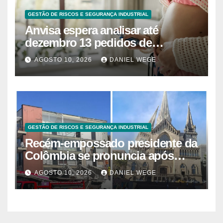
GESTÃO DE RISCOS E SEGURANÇA INDUSTRIAL
Anvisa espera analisar até
dezembro 13 pedidos de
análogos sintéticos de GLP-1
AGOSTO 10, 2026
DANIEL WEGE
GESTÃO DE RISCOS E SEGURANÇA INDUSTRIAL
Recém-empossado presidente da
Colômbia se pronuncia após
terremoto: ‘Vocês não estão
AGOSTO 10, 2026
DANIEL WEGE
sozinhos’