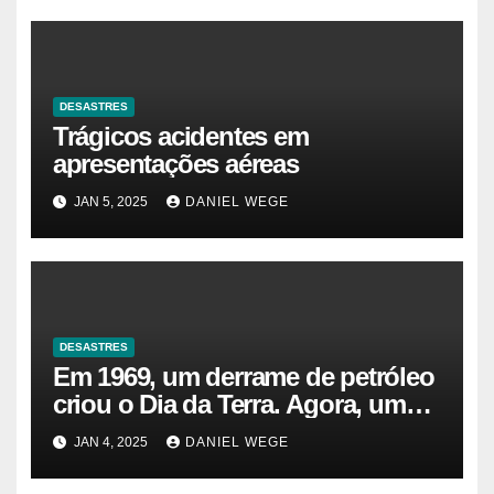
DESASTRES
Trágicos acidentes em
apresentações aéreas
JAN 5, 2025
DANIEL WEGE
DESASTRES
Em 1969, um derrame de petróleo
criou o Dia da Terra. Agora, um
gasoduto pode reabrir |
JAN 4, 2025
DANIEL WEGE
Sustentabilidade