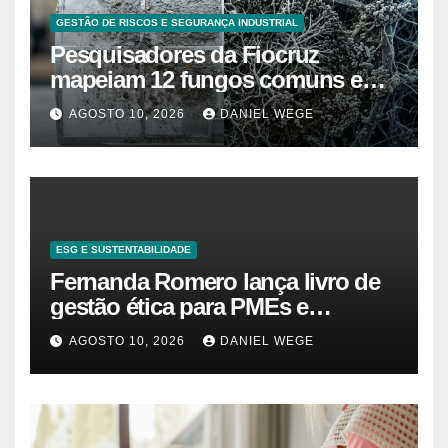
GESTÃO DE RISCOS E SEGURANÇA INDUSTRIAL
Pesquisadores da Fiocruz
mapeiam 12 fungos comuns em
ar-condicionado doméstico que
AGOSTO 10, 2026
DANIEL WEGE
agravam rinite e asma, e a
limpeza com spray não elimina 7
deles
ESG E SUSTENTABILIDADE
Fernanda Romero lança livro de
gestão ética para PMEs e
startups
AGOSTO 10, 2026
DANIEL WEGE