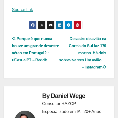
Source link
Navegação
Porque é que nunca
Desastre de avião na
houve um grande desastre
Coreia do Sul faz 179
de
aéreo em Portugal? :
mortos. Há dois
Post
r/CasualPT – Reddit
sobreviventes Um avião …
– Instagram
By
Daniel Wege
Consultor HAZOP
Especializado em IA | 20+ Anos