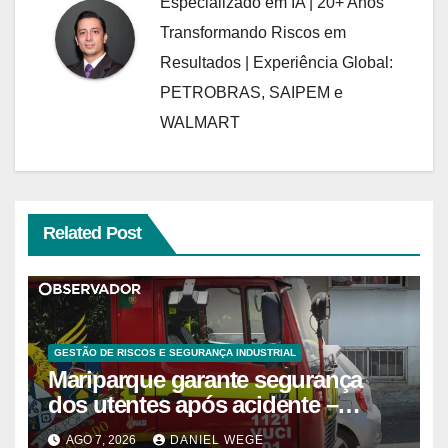
Especializado em IA | 20+ Anos
Transformando Riscos em
Resultados | Experiência Global:
PETROBRAS, SAIPEM e
WALMART
Related Post
GESTÃO DE RISCOS E SEGURANÇA INDUSTRIAL
Mariparque garante segurança
dos utentes após acidente –
Observador
AGO 7, 2026
DANIEL WEGE