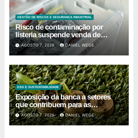
GESTÃO DE RISCOS E SEGURANÇA INDUSTRIAL
Risco de contaminação por
listeria suspende venda de
mirtilos em fábricas da América
AGOSTO 7, 2026
DANIEL WEGE
do Norte – Mix Vale
ESG E SUSTENTABILIDADE
Exposição da banca a setores
que contribuem para as
alterações climáticas mantém-se
AGOSTO 7, 2026
DANIEL WEGE
nos 62%