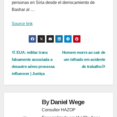
personas en Siria desde el derrocamiento de
Bashar al …
Source link
Navegação
EUA: militar trans
Homem morre ao cair de
falsamente associada a
um telhado em acidente
de
desastre aéreo processa
de trabalho
Post
influencer | Justiça
By
Daniel Wege
Consultor HAZOP