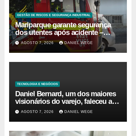
GESTÃO DE RISCOS E SEGURANÇA INDUSTRIAL
Mariparque garante segurança
dos utentes após acidente –
Observador
AGOSTO 7, 2026
DANIEL WEGE
TECNOLOGIA E NEGÓCIOS
Daniel Bernard, um dos maiores
visionários do varejo, faleceu aos
80 anos – Sincovaga Notícias
AGOSTO 7, 2026
DANIEL WEGE