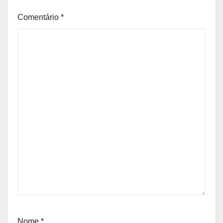
precisa ser quebrado
Comentário
*
Nome
*