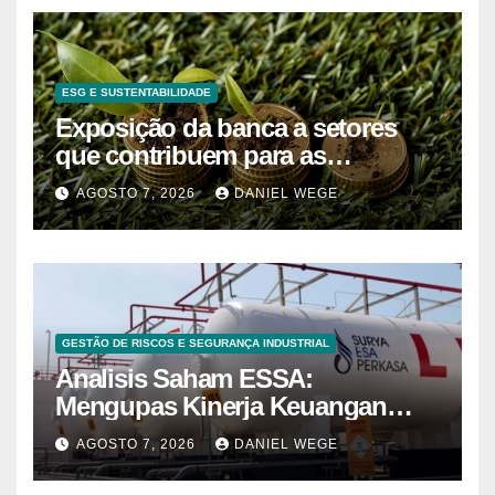
ESG E SUSTENTABILIDADE
Exposição da banca a setores
que contribuem para as
alterações climáticas mantém-se
AGOSTO 7, 2026
DANIEL WEGE
nos 62%
GESTÃO DE RISCOS E SEGURANÇA INDUSTRIAL
Analisis Saham ESSA:
Mengupas Kinerja Keuangan
ESSA Semester I 2026
AGOSTO 7, 2026
DANIEL WEGE