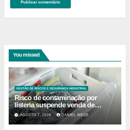
You missed
GESTÃO DE RISCOS E SEGURANÇA INDUSTRIAL
Risco de contaminação por
listeria suspende venda de
mirtilos em fábricas da América
AGOSTO 7, 2026
DANIEL WEGE
do Norte – Mix Vale