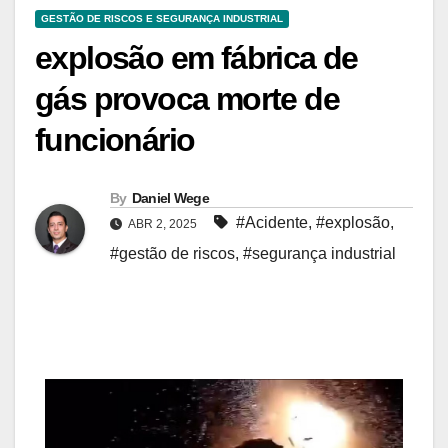
GESTÃO DE RISCOS E SEGURANÇA INDUSTRIAL
explosão em fábrica de
gás provoca morte de
funcionário
By
Daniel Wege
#Acidente
,
#explosão
,
ABR 2, 2025
#gestão de riscos
,
#segurança industrial