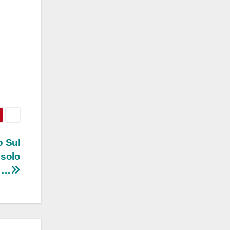
o Sul
 solo
…