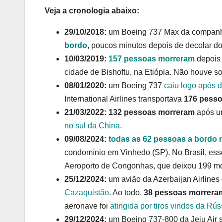
Veja a cronologia abaixo:
29/10/2018:
um Boeing 737 Max da companhi
bordo
, poucos minutos depois de decolar do
10/03/2019:
157 pessoas morreram
depois 
cidade de Bishoftu, na Etiópia. Não houve s
08/01/2020:
um Boeing 737
caiu logo após d
International Airlines transportava
176 pess
21/03/2022:
132 pessoas morreram
após u
no sul da China
.
09/08/2024:
todas as 62 pessoas a bordo
condomínio em Vinhedo (SP). No Brasil, ess
Aeroporto de Congonhas, que deixou 199 mo
25/12/2024:
um avião da Azerbaijan Airline
Cazaquistão
. Ao todo,
38 pessoas morrera
aeronave foi
atingida por tiros vindos da Rús
29/12/2024:
um Boeing 737-800 da Jeju Air s