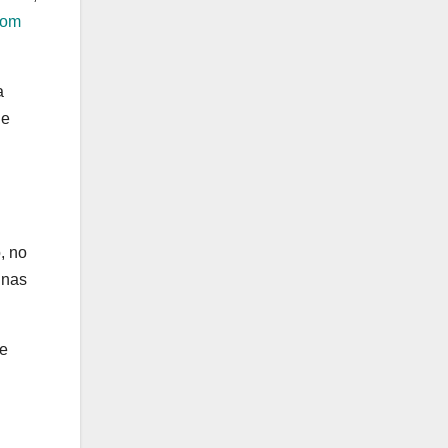
com
a
de
, no
 nas
te