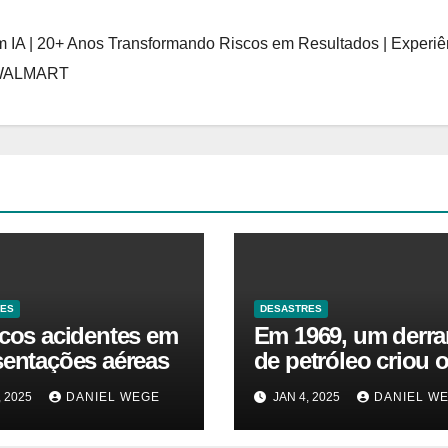
 IA | 20+ Anos Transformando Riscos em Resultados | Experiê
 WALMART
RES
DESASTRES
icos acidentes em
Em 1969, um derr
sentações aéreas
de petróleo criou o
da Terra. Agora, u
, 2025
DANIEL WEGE
JAN 4, 2025
DANIEL W
gasoduto pode rea
| Sustentabilidade