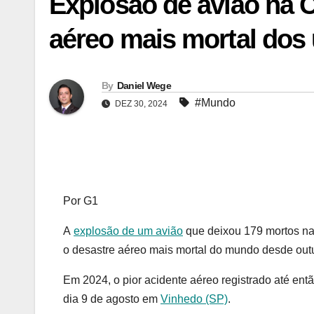
Explosão de avião na C
aéreo mais mortal dos 
By
Daniel Wege
#Mundo
DEZ 30, 2024
Por G1
A
explosão de um avião
que deixou 179 mortos n
o desastre aéreo mais mortal do mundo desde outu
Em 2024, o pior acidente aéreo registrado até ent
dia 9 de agosto em
Vinhedo (SP)
.