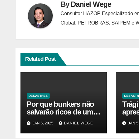
By
Daniel Wege
Consultor HAZOP Especializado em
Global: PETROBRAS, SAIPEM e
Related Post
DESASTRES
DESAST
Por que bunkers não
Trág
salvarão ricos de um
apre
desastre nuclear
JAN 6, 2025
DANIEL WEGE
JAN 5