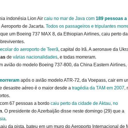
a indonésia Lion Air
caiu no mar de Java com
189 pessoas a
 Aeroporto de Jacarta.
Todos os passageiros e tripulantes mor
que um Boeing 737 MAX 8, da Ethiopian Airlines, caiu perto da
obreviventes.
ecolar do aeroporto de Teerã
, capital do Irã. A aeronave da Ukr
oas
de
várias nacionalidades
, e todas morreram.
m avião do modelo Boeing 737-800, da China Eastern Airlines,
 morreram
após o avião modelo ATR-72, da Voepass, cair em 
e desastre aéreo é o maior desde a
tragédia da TAM em 2007
, 
rtos.
s com 67 pessoas a bordo
caiu perto da cidade de Aktau, no
m
. O presidente do Azerbaijão disse neste domingo (29) que a
sia
.
aiu da pista, bateu em um muro do Aeroporto Internacional de