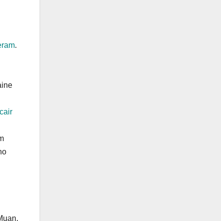
reram
.
aine
cair
um
no
 Muan,