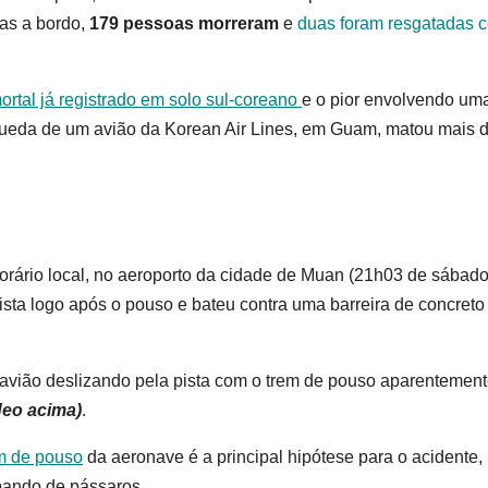
oas a bordo,
179 pessoas morreram
e
duas foram resgatadas 
ortal já registrado em solo sul-coreano
e o pior envolvendo um
ueda de um avião da Korean Air Lines, em Guam, matou mais 
orário local, no aeroporto da cidade de Muan (21h03 de sábado
pista logo após o pouso e bateu contra uma barreira de concreto
 avião deslizando pela pista com o trem de pouso aparentemen
deo acima)
.
em de pouso
da aeronave é a principal hipótese para o acidente,
bando de pássaros.