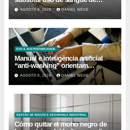
caranguejo-ferradura em testes
AGOSTO 8, 2026
DANIEL WEGE
farmacêuticos
ESG E SUSTENTABILIDADE
Manual e inteligência artificial
“anti-washing” orientam
empresas
AGOSTO 8, 2026
DANIEL WEGE
GESTÃO DE RISCOS E SEGURANÇA INDUSTRIAL
Cómo quitar el moho negro de