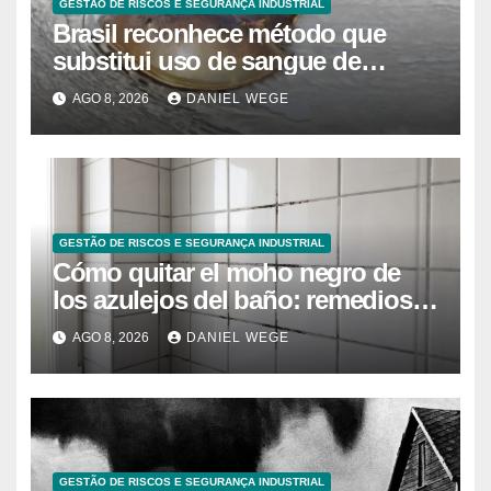
GESTÃO DE RISCOS E SEGURANÇA INDUSTRIAL
Brasil reconhece método que
substitui uso de sangue de
caranguejo-ferradura em testes
AGO 8, 2026
DANIEL WEGE
farmacêuticos
GESTÃO DE RISCOS E SEGURANÇA INDUSTRIAL
Cómo quitar el moho negro de
los azulejos del baño: remedios
caseros efectivos
AGO 8, 2026
DANIEL WEGE
GESTÃO DE RISCOS E SEGURANÇA INDUSTRIAL