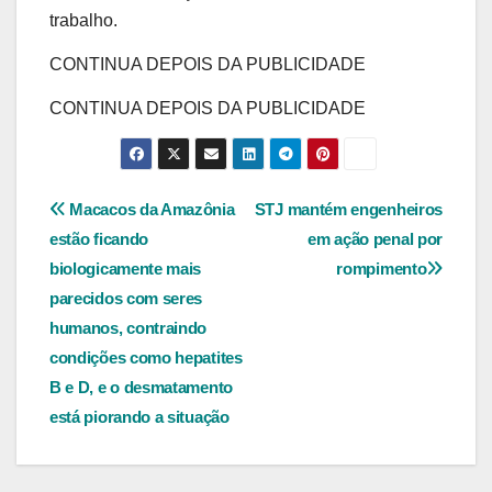
trabalho.
CONTINUA DEPOIS DA PUBLICIDADE
CONTINUA DEPOIS DA PUBLICIDADE
Navegação
Macacos da Amazônia
STJ mantém engenheiros
estão ficando
em ação penal por
de
biologicamente mais
rompimento
Post
parecidos com seres
humanos, contraindo
condições como hepatites
B e D, e o desmatamento
está piorando a situação