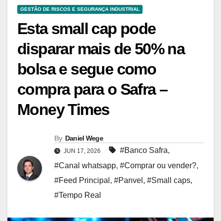
GESTÃO DE RISCOS E SEGURANÇA INDUSTRIAL
Esta small cap pode
disparar mais de 50% na
bolsa e segue como
compra para o Safra –
Money Times
By
Daniel Wege
#Banco Safra
,
JUN 17, 2026
#Canal whatsapp
,
#Comprar ou vender?
,
#Feed Principal
,
#Panvel
,
#Small caps
,
#Tempo Real