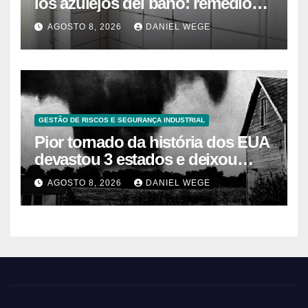
los azulejos del baño: remedios
caseros efectivos
AGOSTO 8, 2026
DANIEL WEGE
GESTÃO DE RISCOS E SEGURANÇA INDUSTRIAL
Pior tornado da história dos EUA
devastou 3 estados e deixou
centenas de mortos
AGOSTO 8, 2026
DANIEL WEGE