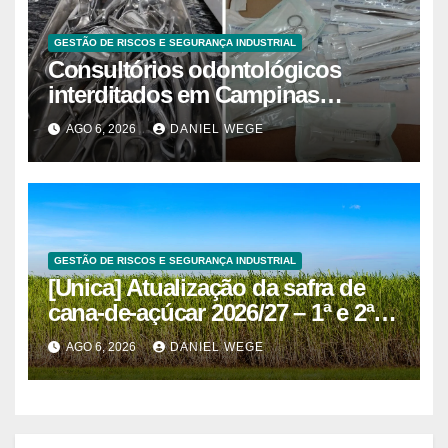
GESTÃO DE RISCOS E SEGURANÇA INDUSTRIAL
Consultórios odontológicos
interditados em Campinas
superam 2025
AGO 6, 2026
DANIEL WEGE
GESTÃO DE RISCOS E SEGURANÇA INDUSTRIAL
[Unica] Atualização da safra de
cana-de-açúcar 2026/27 – 1ª e 2ª
quinzenas de junho
AGO 6, 2026
DANIEL WEGE