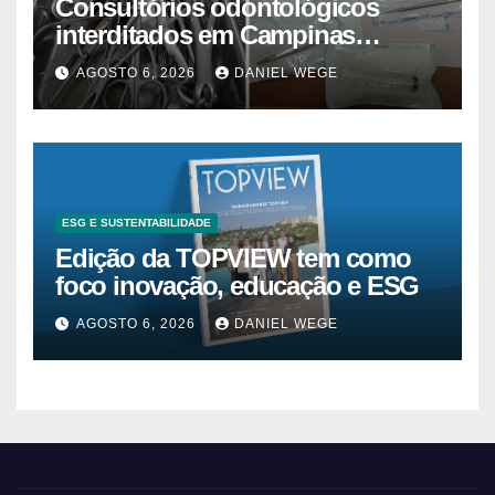
Consultórios odontológicos
interditados em Campinas
superam 2025
AGOSTO 6, 2026
DANIEL WEGE
ESG E SUSTENTABILIDADE
Edição da TOPVIEW tem como
foco inovação, educação e ESG
AGOSTO 6, 2026
DANIEL WEGE