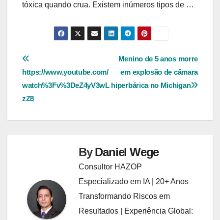
tóxica quando crua. Existem inúmeros tipos de …
Navegação
Menino de 5 anos morre
https://www.youtube.com/
em explosão de câmara
de
watch%3Fv%3DeZ4yV3wL
hiperbárica no Michigan
Post
zZ8
By
Daniel Wege
Consultor HAZOP
Especializado em IA | 20+ Anos
Transformando Riscos em
Resultados | Experiência Global: