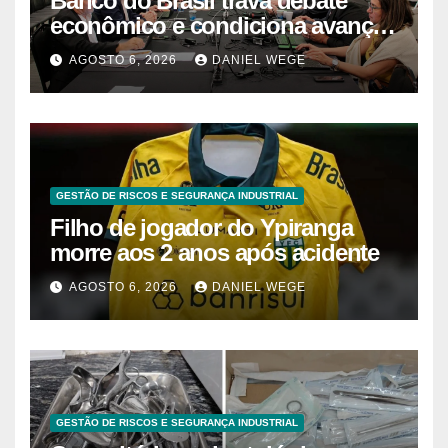
Banco do Brasil trava debate
econômico e condiciona avanços
à decisão da Fenaban | Contec
AGOSTO 6, 2026
DANIEL WEGE
Brasil
GESTÃO DE RISCOS E SEGURANÇA INDUSTRIAL
Filho de jogador do Ypiranga
morre aos 2 anos após acidente
AGOSTO 6, 2026
DANIEL WEGE
GESTÃO DE RISCOS E SEGURANÇA INDUSTRIAL