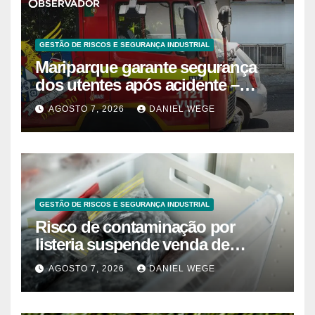
GESTÃO DE RISCOS E SEGURANÇA INDUSTRIAL
Mariparque garante segurança
dos utentes após acidente –
Observador
AGOSTO 7, 2026
DANIEL WEGE
GESTÃO DE RISCOS E SEGURANÇA INDUSTRIAL
Risco de contaminação por
listeria suspende venda de
mirtilos em fábricas da América
AGOSTO 7, 2026
DANIEL WEGE
do Norte – Mix Vale