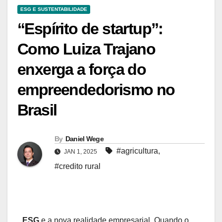
ESG E SUSTENTABILIDADE
“Espírito de startup”:
Como Luiza Trajano
enxerga a força do
empreendedorismo no
Brasil
By
Daniel Wege
#agricultura
,
JAN 1, 2025
#credito rural
ESG
e a nova realidade empresarial. Quando o