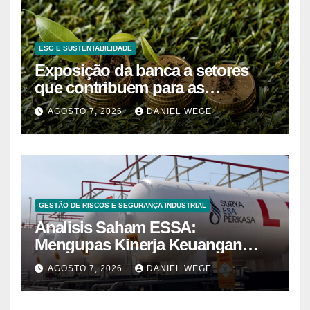
ESG E SUSTENTABILIDADE
Exposição da banca a setores
que contribuem para as
alterações climáticas mantém-se
AGOSTO 7, 2026
DANIEL WEGE
nos 62%
GESTÃO DE RISCOS E SEGURANÇA INDUSTRIAL
Analisis Saham ESSA:
Mengupas Kinerja Keuangan
ESSA Semester I 2026
AGOSTO 7, 2026
DANIEL WEGE