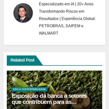
Especializado em IA | 20+ Anos
Transformando Riscos em
Resultados | Experiência Global:
PETROBRAS, SAIPEM e
WALMART
Related Post
ESG E SUSTENTABILIDADE
Exposição da banca a setores
que contribuem para as
alterações climáticas mantém-se