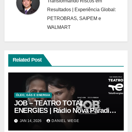
Transformando Riscos em
Resultados | Experiência Global:
PETROBRAS, SAIPEM e
WALMART
Related Post
ÓLEO, GÁS E ENERGIA
JOB – TEATRO TOTAL
ENERGIES | Rádio Nova Paradiso
FM
JAN 14, 2026
DANIEL WEGE