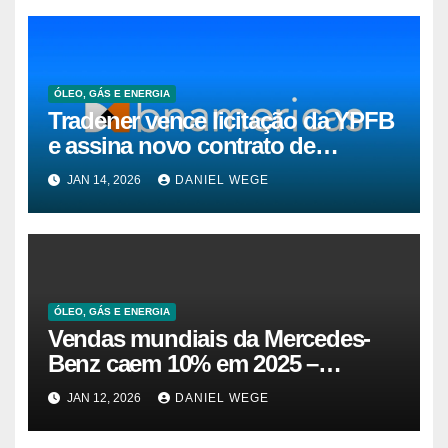
ÓLEO, GÁS E ENERGIA
Tradener vence licitação da YPFB
e assina novo contrato de
suprimento de gás natural para o
JAN 14, 2026
DANIEL WEGE
Brasil
ÓLEO, GÁS E ENERGIA
Vendas mundiais da Mercedes-
Benz caem 10% em 2025 –
Impala.pt
JAN 12, 2026
DANIEL WEGE