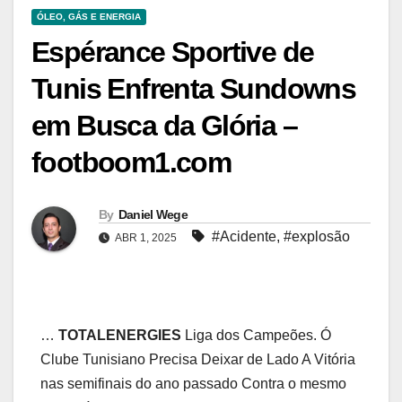
ÓLEO, GÁS E ENERGIA
Espérance Sportive de
Tunis Enfrenta Sundowns
em Busca da Glória –
footboom1.com
By
Daniel Wege
#Acidente
,
#explosão
ABR 1, 2025
…
TOTALENERGIES
Liga dos Campeões. Ó
Clube Tunisiano Precisa Deixar de Lado A Vitória
nas semifinais do ano passado Contra o mesmo