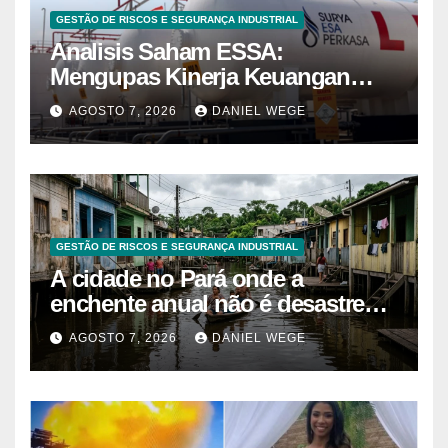
GESTÃO DE RISCOS E SEGURANÇA INDUSTRIAL
Analisis Saham ESSA:
Mengupas Kinerja Keuangan
ESSA Semester I 2026
AGOSTO 7, 2026
DANIEL WEGE
GESTÃO DE RISCOS E SEGURANÇA INDUSTRIAL
A cidade no Pará onde a
enchente anual não é desastre
mas calendário, as casas são
AGOSTO 7, 2026
DANIEL WEGE
projetadas com o primeiro andar
descartável, o comércio sobe as
prateleiras 1,5 metro toda vez que
o rio avisa, e o pedreiro que