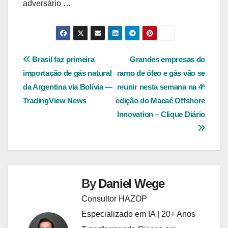
adversário …
Navegação
Brasil faz primeira
Grandes empresas do
importação de gás natural
ramo de óleo e gás vão se
de
da Argentina via Bolívia —
reunir nesta semana na 4ª
Post
TradingView News
edição do Macaé Offshore
Innovation – Clique Diário
By
Daniel Wege
Consultor HAZOP
Especializado em IA | 20+ Anos