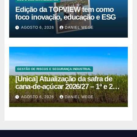
Edição da TOPVIEW tem como
foco inovação, educação e ESG
AGOSTO 6, 2026
DANIEL WEGE
GESTÃO DE RISCOS E SEGURANÇA INDUSTRIAL
[Unica] Atualização da safra de
cana-de-açúcar 2026/27 – 1ª e 2ª
quinzenas de junho
AGOSTO 6, 2026
DANIEL WEGE