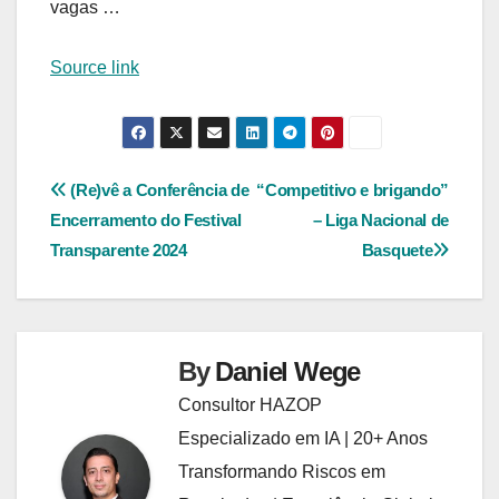
vagas …
Source link
Navegação
(Re)vê a Conferência de
“Competitivo e brigando”
Encerramento do Festival
– Liga Nacional de
de
Transparente 2024
Basquete
Post
By
Daniel Wege
Consultor HAZOP
Especializado em IA | 20+ Anos
Transformando Riscos em