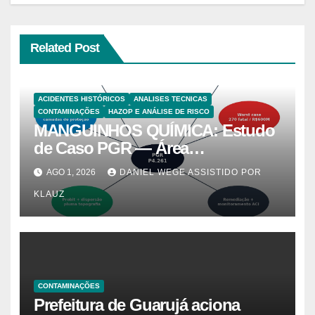
Related Post
ACIDENTES HISTÓRICOS
ANALISES TECNICAS
CONTAMINAÇÕES
HAZOP E ANÁLISE DE RISCO
MANGUINHOS QUÍMICA: Estudo
de Caso PGR — Área
Contaminada Prioridade A em
AGO 1, 2026
DANIEL WEGE ASSISTIDO POR
Campinas (CETESB P4.261)
KLAUZ
CONTAMINAÇÕES
Prefeitura de Guarujá aciona