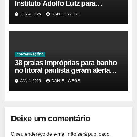
Instituto Adolfo Lutz para
identificar causas da virose em
JAN 4, 2025
DANIEL WEGE
moradores e turistas – Notícias
das Praias
CONTAMINAÇÕES
38 praias impróprias para banho
no litoral paulista geram alerta
ambiental e de saúde pública
JAN 4, 2025
DANIEL WEGE
Deixe um comentário
O seu endereço de e-mail não será publicado.