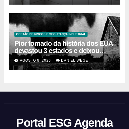
GESTÃO DE RISCOS E SEGURANÇA INDUSTRIAL
Pior tornado da história dos EUA
devastou 3 estados e deixou
centenas de mortos
AGOSTO 8, 2026
DANIEL WEGE
Portal ESG Agenda