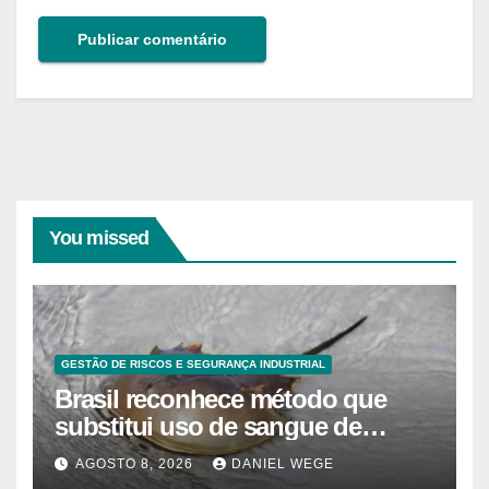
You missed
GESTÃO DE RISCOS E SEGURANÇA INDUSTRIAL
Brasil reconhece método que
substitui uso de sangue de
caranguejo-ferradura em testes
AGOSTO 8, 2026
DANIEL WEGE
farmacêuticos