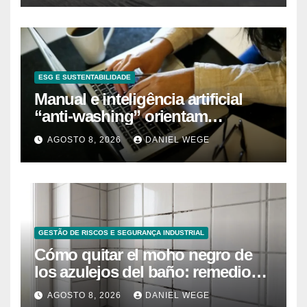
ESG E SUSTENTABILIDADE
Manual e inteligência artificial
“anti-washing” orientam
empresas
AGOSTO 8, 2026
DANIEL WEGE
GESTÃO DE RISCOS E SEGURANÇA INDUSTRIAL
Cómo quitar el moho negro de
los azulejos del baño: remedios
caseros efectivos
AGOSTO 8, 2026
DANIEL WEGE