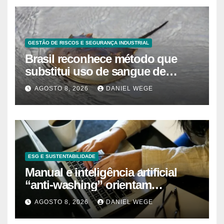
GESTÃO DE RISCOS E SEGURANÇA INDUSTRIAL
Brasil reconhece método que
substitui uso de sangue de
caranguejo-ferradura em testes
AGOSTO 8, 2026
DANIEL WEGE
farmacêuticos
ESG E SUSTENTABILIDADE
Manual e inteligência artificial
“anti-washing” orientam
empresas
AGOSTO 8, 2026
DANIEL WEGE