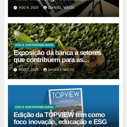
empresas
AGO 8, 2026
DANIEL WEGE
ESG E SUSTENTABILIDADE
Exposição da banca a setores
que contribuem para as
alterações climáticas mantém-se
AGO 7, 2026
DANIEL WEGE
nos 62%
ESG E SUSTENTABILIDADE
Edição da TOPVIEW tem como
foco inovação, educação e ESG