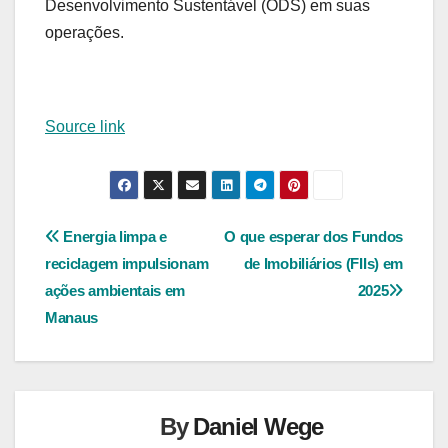
Desenvolvimento Sustentável (ODS) em suas
operações.
Source link
Navegação
Energia limpa e
O que esperar dos Fundos
reciclagem impulsionam
de Imobiliários (FIIs) em
de
ações ambientais em
2025
Post
Manaus
By
Daniel Wege