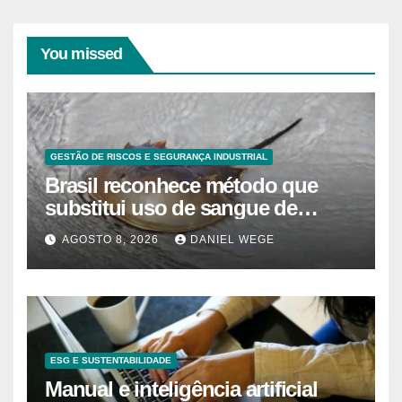
You missed
GESTÃO DE RISCOS E SEGURANÇA INDUSTRIAL
Brasil reconhece método que
substitui uso de sangue de
caranguejo-ferradura em testes
AGOSTO 8, 2026
DANIEL WEGE
farmacêuticos
ESG E SUSTENTABILIDADE
Manual e inteligência artificial