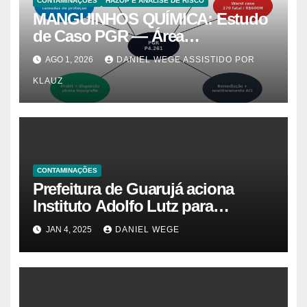
CONTAMINAÇÕES
HAZOP E ANÁLISE DE RISCO
MANGUINHOS QUÍMICA: Estudo
de Caso PGR — Área
Contaminada Prioridade A em
AGO 1, 2026
DANIEL WEGE ASSISTIDO POR
Campinas (CETESB P4.261)
KLAUZ
CONTAMINAÇÕES
Prefeitura de Guarujá aciona
Instituto Adolfo Lutz para
identificar causas da virose em
JAN 4, 2025
DANIEL WEGE
moradores e turistas – Notícias
das Praias