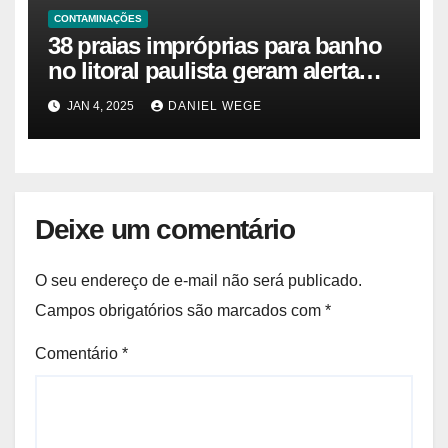
CONTAMINAÇÕES
38 praias impróprias para banho
no litoral paulista geram alerta
ambiental e de saúde pública
JAN 4, 2025
DANIEL WEGE
Deixe um comentário
O seu endereço de e-mail não será publicado.
Campos obrigatórios são marcados com
*
Comentário
*