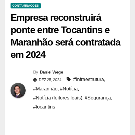
CONTAMINAÇÕES
Empresa reconstruirá
ponte entre Tocantins e
Maranhão será contratada
em 2024
By
Daniel Wege
#Infraestrutura
,
DEZ 25, 2024
#Maranhão
,
#Notícia
,
#Notícia (leitores leais)
,
#Segurança
,
#tocantins