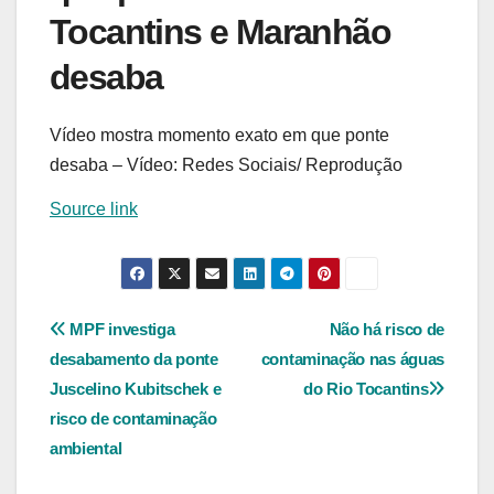
Tocantins e Maranhão
desaba
Vídeo mostra momento exato em que ponte
desaba – Vídeo: Redes Sociais/ Reprodução
Source link
Navegação
MPF investiga
Não há risco de
desabamento da ponte
contaminação nas águas
de
Juscelino Kubitschek e
do Rio Tocantins
Post
risco de contaminação
ambiental