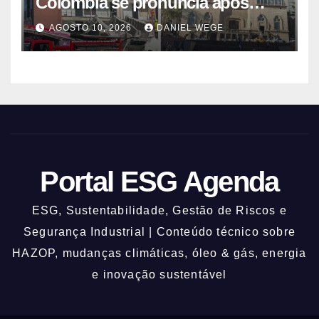
Colômbia se pronuncia após
terremoto: ‘Vocês não estão
AGOSTO 10, 2026
DANIEL WEGE
sozinhos’
Portal ESG Agenda
ESG, Sustentabilidade, Gestão de Riscos e
Segurança Industrial | Conteúdo técnico sobre
HAZOP, mudanças climáticas, óleo & gás, energia
e inovação sustentável