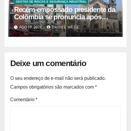
GESTÃO DE RISCOS E SEGURANÇA INDUSTRIAL
Recém-empossado presidente da
Colômbia se pronuncia após
terremoto: ‘Vocês não estão
AGO 10, 2026
DANIEL WEGE
sozinhos’
Deixe um comentário
O seu endereço de e-mail não será publicado.
Campos obrigatórios são marcados com
*
Comentário
*