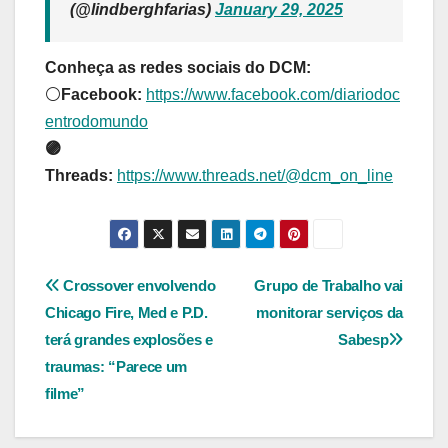
(@lindberghfarias)
January 29, 2025
Conheça as redes sociais do DCM:
⚪️
Facebook:
https://www.facebook.com/diariodoc
entrodomundo
🟣
Threads:
https://www.threads.net/@dcm_on_line
Navegação
Crossover envolvendo
Grupo de Trabalho vai
Chicago Fire, Med e P.D.
monitorar serviços da
de
terá grandes explosões e
Sabesp
Post
traumas: “Parece um
filme”