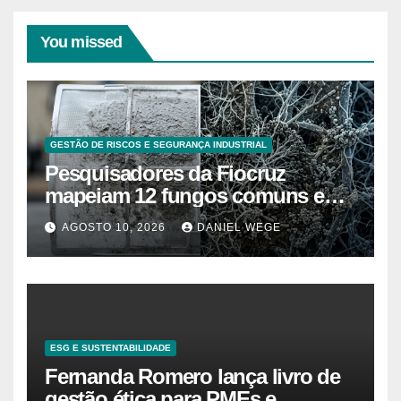
You missed
GESTÃO DE RISCOS E SEGURANÇA INDUSTRIAL
Pesquisadores da Fiocruz
mapeiam 12 fungos comuns em
ar-condicionado doméstico que
AGOSTO 10, 2026
DANIEL WEGE
agravam rinite e asma, e a
limpeza com spray não elimina 7
deles
ESG E SUSTENTABILIDADE
Fernanda Romero lança livro de
gestão ética para PMEs e