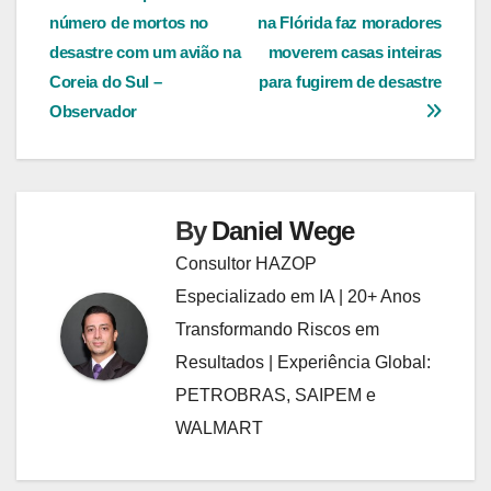
número de mortos no
na Flórida faz moradores
de
desastre com um avião na
moverem casas inteiras
Post
Coreia do Sul –
para fugirem de desastre
Observador
By
Daniel Wege
Consultor HAZOP
Especializado em IA | 20+ Anos
Transformando Riscos em
Resultados | Experiência Global:
PETROBRAS, SAIPEM e
WALMART