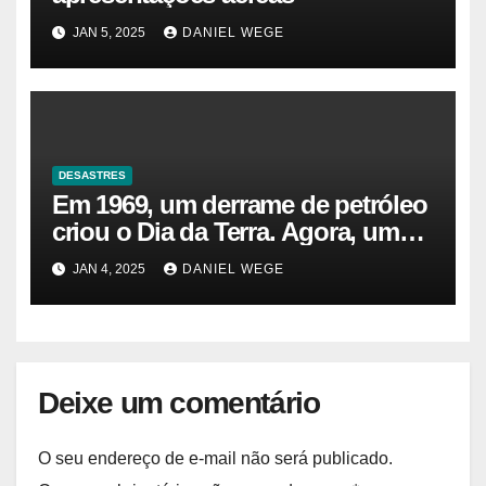
JAN 5, 2025
DANIEL WEGE
DESASTRES
Em 1969, um derrame de petróleo
criou o Dia da Terra. Agora, um
gasoduto pode reabrir |
JAN 4, 2025
DANIEL WEGE
Sustentabilidade
Deixe um comentário
O seu endereço de e-mail não será publicado.