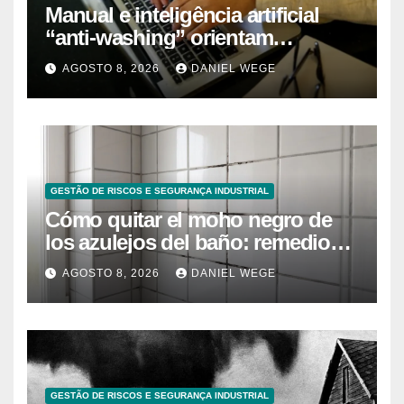
Manual e inteligência artificial
“anti-washing” orientam
empresas
AGOSTO 8, 2026
DANIEL WEGE
GESTÃO DE RISCOS E SEGURANÇA INDUSTRIAL
Cómo quitar el moho negro de
los azulejos del baño: remedios
caseros efectivos
AGOSTO 8, 2026
DANIEL WEGE
GESTÃO DE RISCOS E SEGURANÇA INDUSTRIAL