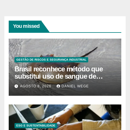
You missed
GESTÃO DE RISCOS E SEGURANÇA INDUSTRIAL
Brasil reconhece método que
substitui uso de sangue de
caranguejo-ferradura em testes
AGOSTO 8, 2026
DANIEL WEGE
farmacêuticos
ESG E SUSTENTABILIDADE