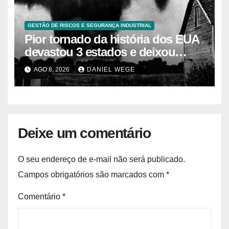
GESTÃO DE RISCOS E SEGURANÇA INDUSTRIAL
Pior tornado da história dos EUA
devastou 3 estados e deixou
centenas de mortos
AGO 8, 2026
DANIEL WEGE
Deixe um comentário
O seu endereço de e-mail não será publicado.
Campos obrigatórios são marcados com
*
Comentário
*