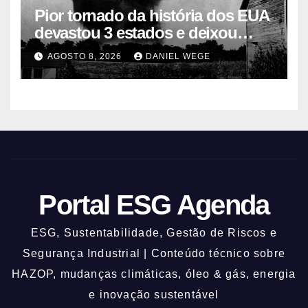
Pior tornado da história dos EUA
devastou 3 estados e deixou
centenas de mortos
AGOSTO 8, 2026
DANIEL WEGE
Portal ESG Agenda
ESG, Sustentabilidade, Gestão de Riscos e
Segurança Industrial | Conteúdo técnico sobre
HAZOP, mudanças climáticas, óleo & gás, energia
e inovação sustentável