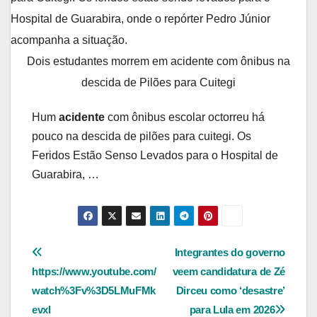
Dois estudantes morrem em acidente com ônibus na
descida de Pilões para Cuitegi
Hum
acidente
com ônibus escolar octorreu há
pouco na descida de pilões para cuitegi. Os
Feridos Estão Senso Levados para o Hospital de
Guarabira, …
Navegação
Integrantes do governo
https://www.youtube.com/
veem candidatura de Zé
de
watch%3Fv%3D5LMuFMk
Dirceu como ‘desastre’
Post
evxI
para Lula em 2026