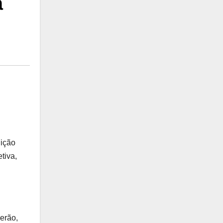
á
uição
tiva,
erão,