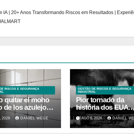
 IA | 20+ Anos Transformando Riscos em Resultados | Experiê
 WALMART
DE RISCOS E SEGURANÇA
GESTÃO DE RISCOS E SEGURANÇA
AL
INDUSTRIAL
 quitar el moho
Pior tornado da
 de los azulejos
história dos EUA
baño: remedios
devastou 3 estado
, 2026
DANIEL WEGE
AGO 8, 2026
DANIEL W
os efectivos
deixou centenas d
mortos