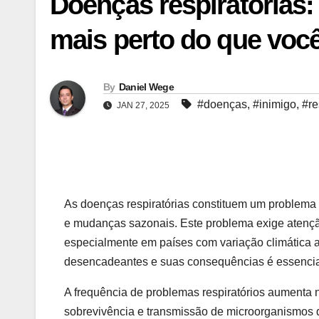
Doenças respiratórias: 
mais perto do que voc
By
Daniel Wege
#doenças
,
#inimigo
,
#re
JAN 27, 2025
As doenças respiratórias constituem um problema 
e mudanças sazonais. Este problema exige atenção
especialmente em países com variação climática 
desencadeantes e suas consequências é essencia
A frequência de problemas respiratórios aumenta
sobrevivência e transmissão de microorganismos q