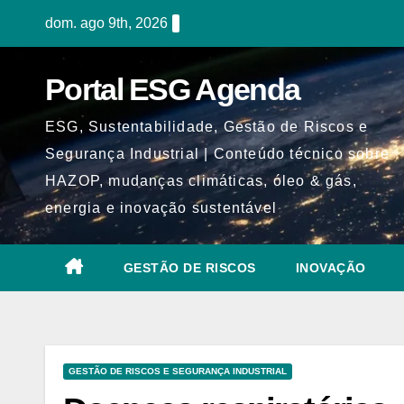
Skip
dom. ago 9th, 2026
to
content
Portal ESG Agenda
ESG, Sustentabilidade, Gestão de Riscos e
Segurança Industrial | Conteúdo técnico sobre
HAZOP, mudanças climáticas, óleo & gás,
energia e inovação sustentável
GESTÃO DE RISCOS
INOVAÇÃO
GESTÃO DE RISCOS E SEGURANÇA INDUSTRIAL