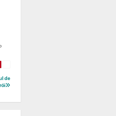
o
ul de
rói