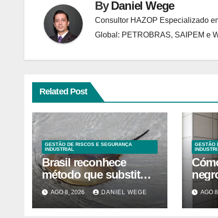
By
Daniel Wege
Consultor HAZOP Especializado em
Global: PETROBRAS, SAIPEM e
Related Post
GESTÃO DE RISCOS E SEGURANÇA
GESTÃO 
INDUSTRIAL
INDUSTRI
Brasil reconhece
Cómo
método que substitui
negro
uso de sangue de
del 
AGO 8, 2026
DANIEL WEGE
AGO 8
caranguejo-ferradura
caser
em testes