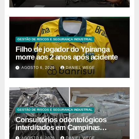
Brasil
GESTÃO DE RISCOS E SEGURANÇA INDUSTRIAL
Filho de jogador do Ypiranga
morre aos 2 anos após acidente
AGOSTO 6, 2026
DANIEL WEGE
GESTÃO DE RISCOS E SEGURANÇA INDUSTRIAL
Consultórios odontológicos
interditados em Campinas
superam 2025
AGOSTO 6, 2026
DANIEL WEGE