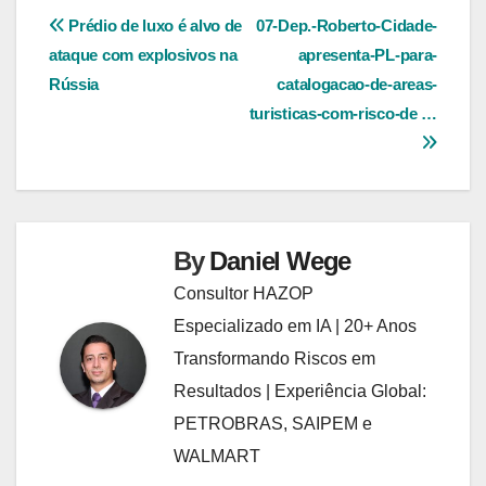
Navegação
Prédio de luxo é alvo de
07-Dep.-Roberto-Cidade-
ataque com explosivos na
apresenta-PL-para-
de
Rússia
catalogacao-de-areas-
Post
turisticas-com-risco-de …
By
Daniel Wege
Consultor HAZOP
Especializado em IA | 20+ Anos
Transformando Riscos em
Resultados | Experiência Global:
PETROBRAS, SAIPEM e
WALMART