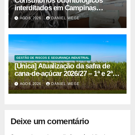
Consultórios odontológicos
interditados em Campinas
superam 2025
AGO 6, 2026
DANIEL WEGE
GESTÃO DE RISCOS E SEGURANÇA INDUSTRIAL
[Unica] Atualização da safra de
cana-de-açúcar 2026/27 – 1ª e 2ª
quinzenas de junho
AGO 6, 2026
DANIEL WEGE
Deixe um comentário