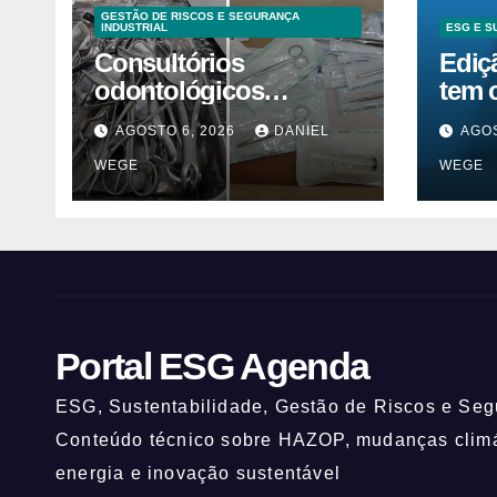
GESTÃO DE RISCOS E SEGURANÇA
INDUSTRIAL
ESG E S
Consultórios
Ediç
odontológicos
tem 
interditados em
inov
AGOSTO 6, 2026
DANIEL
AGOS
Campinas superam
ESG
WEGE
WEGE
2025
Portal ESG Agenda
ESG, Sustentabilidade, Gestão de Riscos e Segu
Conteúdo técnico sobre HAZOP, mudanças climát
energia e inovação sustentável