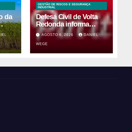
GESTÃO DE RISCOS E SEGURANÇA
INDUSTRIAL
o da
Defesa Civil de Volta
Redonda informa
 e 2ª
sobre atos seguros por
IEL
AGOSTO 6, 2026
DANIEL
ho
conta de efeitos
WEGE
meteorológicos
previstos até domingo
(9)