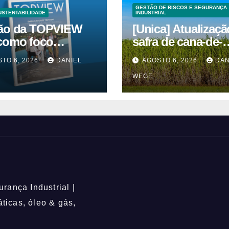
GESTÃO DE RISCOS E SEGURANÇA
USTENTABILIDADE
INDUSTRIAL
ão da TOPVIEW
[Unica] Atualizaçã
como foco
safra de cana-de-
ação, educação e
açúcar 2026/27 – 1ª
TO 6, 2026
DANIEL
AGOSTO 6, 2026
DAN
quinzenas de jun
WEGE
rança Industrial |
icas, óleo & gás,