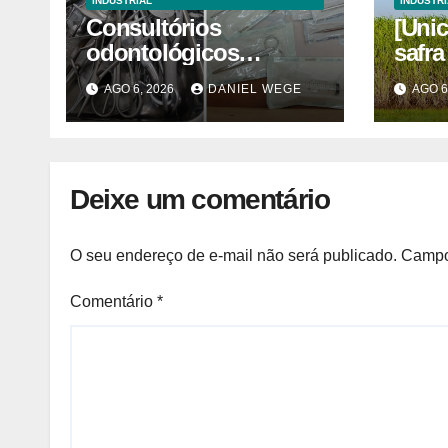
INDUSTRIAL
INDUSTRI
Consultórios
[Unic
odontológicos
safra
interditados em
açúca
AGO 6, 2026
DANIEL WEGE
AGO 6
Campinas superam
quin
2025
Deixe um comentário
O seu endereço de e-mail não será publicado.
Campo
Comentário
*