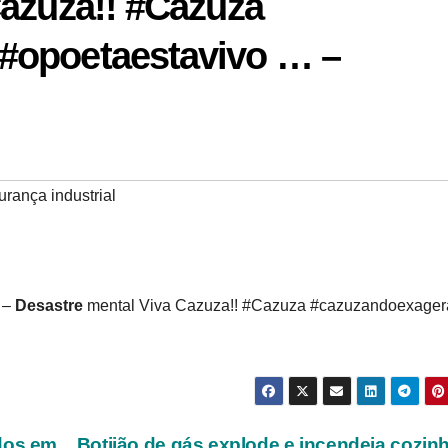
Cazuza!! #Cazuza
#opoetaestavivo … –
rança industrial
 –
Desastre
mental Viva Cazuza!! #Cazuza #cazuzandoexage
idos em
Botijão de gás explode e incendeia cozin