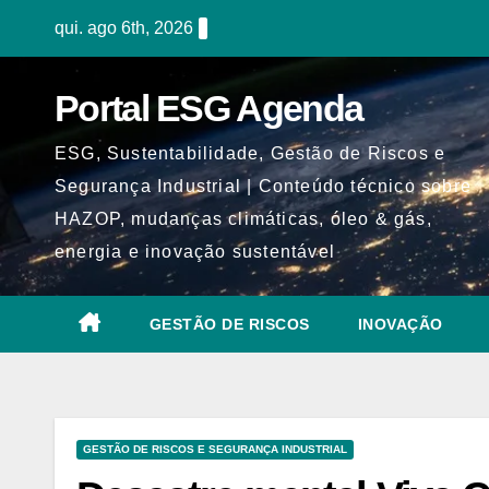
Skip
qui. ago 6th, 2026
to
content
Portal ESG Agenda
ESG, Sustentabilidade, Gestão de Riscos e
Segurança Industrial | Conteúdo técnico sobre
HAZOP, mudanças climáticas, óleo & gás,
energia e inovação sustentável
GESTÃO DE RISCOS
INOVAÇÃO
GESTÃO DE RISCOS E SEGURANÇA INDUSTRIAL