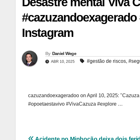
Desastre mental Viva 
#cazuzandoexagerado 
Instagram
By
Daniel Wege
#gestão de riscos
,
#segu
ABR 10, 2025
cazuzandoexageradoo on April 10, 2025: "Cazuza
#opoetaestavivo #VivaCazuza #explore …
Acidente no Minhocão deixa dois fer