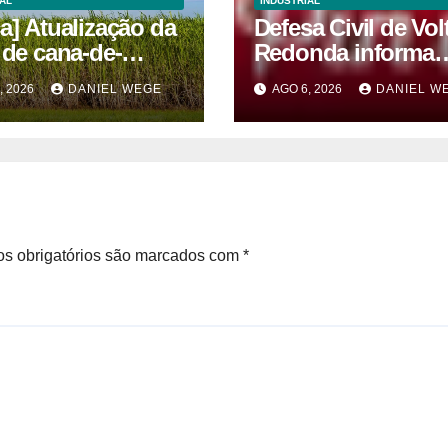
AL
INDUSTRIAL
a] Atualização da
Defesa Civil de Vol
 de cana-de-
Redonda informa
r 2026/27 – 1ª e 2ª
sobre atos seguro
, 2026
DANIEL WEGE
AGO 6, 2026
DANIEL W
zenas de junho
por conta de efeit
meteorológicos
previstos até dom
(9)
s obrigatórios são marcados com
*