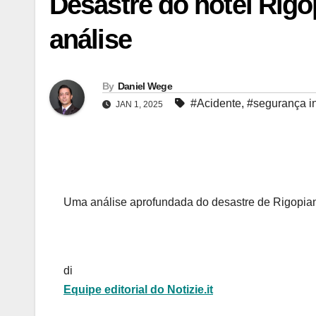
Desastre do hotel Rigo
análise
By
Daniel Wege
#Acidente
,
#segurança in
JAN 1, 2025
Uma análise aprofundada do desastre de Rigopian
di
Equipe editorial do Notizie.it