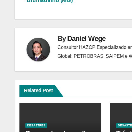
Brumadinho (MG)
de
Post
By
Daniel Wege
Consultor HAZOP Especializado em
Global: PETROBRAS, SAIPEM e
Related Post
DESASTRES
DESAST