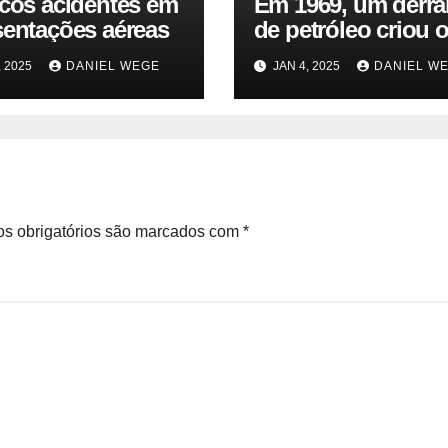
icos acidentes em
Em 1969, um derr
sentações aéreas
de petróleo criou o
da Terra. Agora, u
, 2025
DANIEL WEGE
JAN 4, 2025
DANIEL W
gasoduto pode rea
| Sustentabilidade
s obrigatórios são marcados com
*