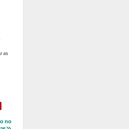
a
r as
ão no