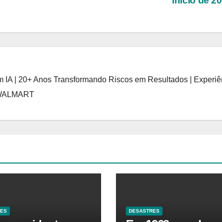
início de 2
 IA | 20+ Anos Transformando Riscos em Resultados | Experiê
 WALMART
RES
DESASTRES