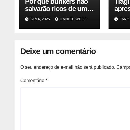
Por que bunkers não
Trág
salvarão ricos de um
apre
desastre nuclear
JAN 6, 2025
DANIEL WEGE
JAN 5
Deixe um comentário
O seu endereço de e-mail não será publicado.
Campo
Comentário
*