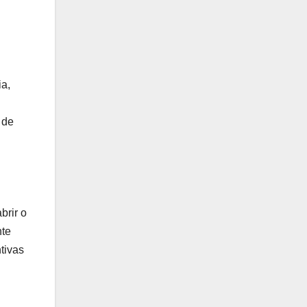
ia,
 de
brir o
nte
tivas