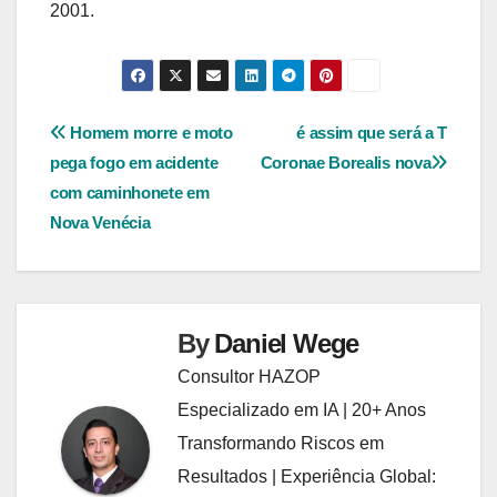
2001.
Navegação
Homem morre e moto
é assim que será a T
pega fogo em acidente
Coronae Borealis nova
de
com caminhonete em
Post
Nova Venécia
By
Daniel Wege
Consultor HAZOP
Especializado em IA | 20+ Anos
Transformando Riscos em
Resultados | Experiência Global: