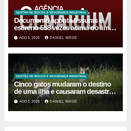
GESTÃO DE RISCOS E SEGURANÇA INDUSTRIAL
Documento aponta fissuras e
estireno 558 vezes acima do limite
após vazamento em Manaus
AGO 5, 2026
DANIEL WEGE
GESTÃO DE RISCOS E SEGURANÇA INDUSTRIAL
Cinco gatos mudaram o destino
de uma ilha e causaram desastre
ambiental de R$ 127 milhões
AGO 5, 2026
DANIEL WEGE