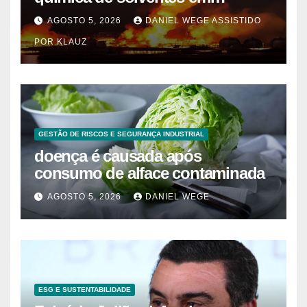
Itaquaquecetuba/SP
AGOSTO 5, 2026
DANIEL WEGE ASSISTIDO
(UNIQUIMA/Quema)
POR KLAUZ
GESTÃO DE RISCOS E SEGURANÇA INDUSTRIAL
doença é causada após
consumo de alface contaminada
AGOSTO 5, 2026
DANIEL WEGE
ESG E SUSTENTABILIDADE