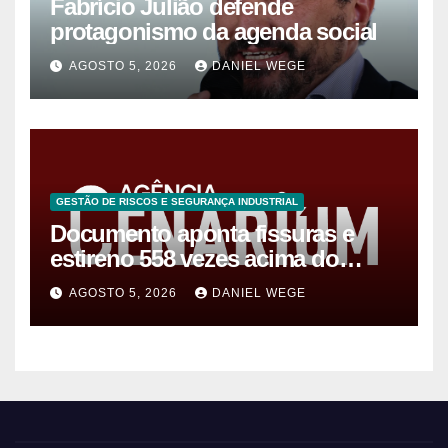
Fabrício Julião defende
protagonismo da agenda social
AGOSTO 5, 2026
DANIEL WEGE
GESTÃO DE RISCOS E SEGURANÇA INDUSTRIAL
Documento aponta fissuras e
estireno 558 vezes acima do
limite após vazamento em
AGOSTO 5, 2026
DANIEL WEGE
Manaus