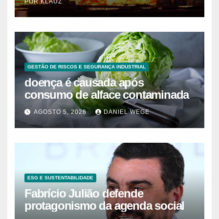
POR KLAUZ
GESTÃO DE RISCOS E SEGURANÇA INDUSTRIAL
doença é causada após
consumo de alface contaminada
AGOSTO 5, 2026
DANIEL WEGE
ESG E SUSTENTABILIDADE
Fabrício Julião defende
protagonismo da agenda social