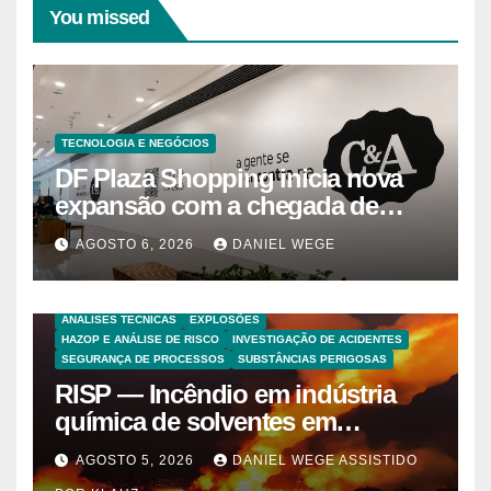
You missed
TECNOLOGIA E NEGÓCIOS
DF Plaza Shopping inicia nova
expansão com a chegada de
grandes marcas e inauguração
AGOSTO 6, 2026
DANIEL WEGE
de espaço infantil – Dicas da
Capital
ANALISES TECNICAS
EXPLOSÕES
HAZOP E ANÁLISE DE RISCO
INVESTIGAÇÃO DE ACIDENTES
SEGURANÇA DE PROCESSOS
SUBSTÂNCIAS PERIGOSAS
RISP — Incêndio em indústria
química de solventes em
Itaquaquecetuba/SP
AGOSTO 5, 2026
DANIEL WEGE ASSISTIDO
(UNIQUIMA/Quema)