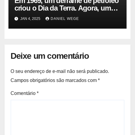
Em 1969, um derrame de petróleo
criou o Dia da Terra. Agora, um
gasoduto pode reabrir |
JAN 4, 2025
DANIEL WEGE
Sustentabilidade
Deixe um comentário
O seu endereço de e-mail não será publicado.
Campos obrigatórios são marcados com
*
Comentário
*