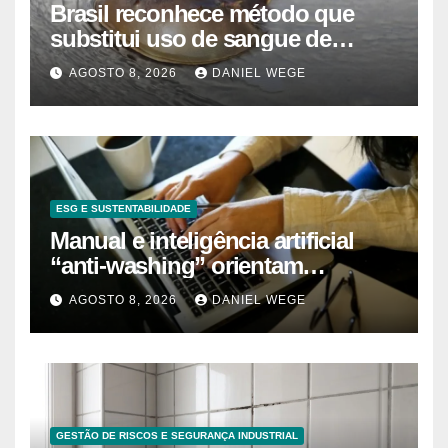
Brasil reconhece método que
substitui uso de sangue de
caranguejo-ferradura em testes
AGOSTO 8, 2026
DANIEL WEGE
farmacêuticos
ESG E SUSTENTABILIDADE
Manual e inteligência artificial
“anti-washing” orientam
empresas
AGOSTO 8, 2026
DANIEL WEGE
GESTÃO DE RISCOS E SEGURANÇA INDUSTRIAL