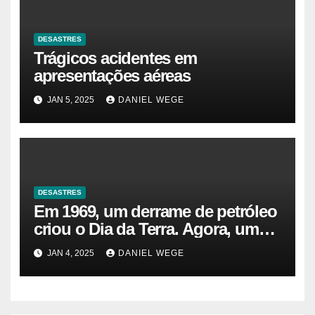
DESASTRES
Trágicos acidentes em
apresentações aéreas
JAN 5, 2025
DANIEL WEGE
DESASTRES
Em 1969, um derrame de petróleo
criou o Dia da Terra. Agora, um
gasoduto pode reabrir |
JAN 4, 2025
DANIEL WEGE
Sustentabilidade