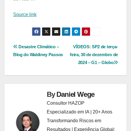
Source link
Navegação
Desastre Climático –
VÍDEOS: SP2 de terça-
Blog do Waldiney Passos
feira, 30 de dezembro de
de
2024 – G1 – Globo
Post
By
Daniel Wege
Consultor HAZOP
Especializado em IA | 20+ Anos
Transformando Riscos em
Resultados | Experiência Global: