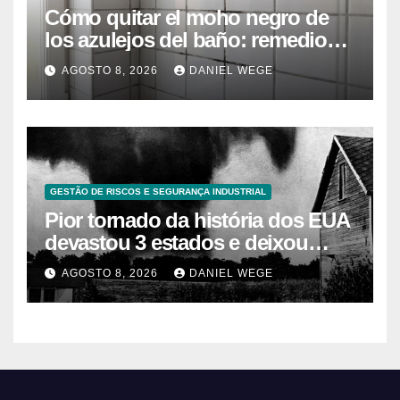
Cómo quitar el moho negro de
los azulejos del baño: remedios
caseros efectivos
AGOSTO 8, 2026
DANIEL WEGE
GESTÃO DE RISCOS E SEGURANÇA INDUSTRIAL
Pior tornado da história dos EUA
devastou 3 estados e deixou
centenas de mortos
AGOSTO 8, 2026
DANIEL WEGE