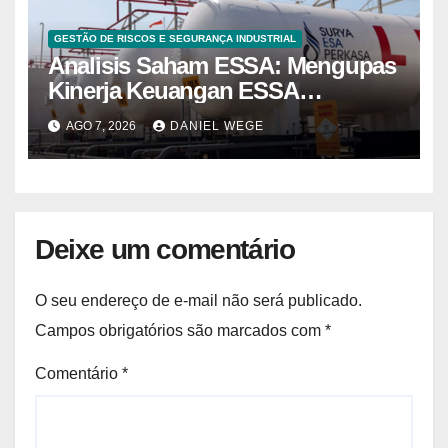
GESTÃO DE RISCOS E SEGURANÇA INDUSTRIAL
Analisis Saham ESSA: Mengupas
Kinerja Keuangan ESSA
Semester I 2026
AGO 7, 2026
DANIEL WEGE
Deixe um comentário
O seu endereço de e-mail não será publicado.
Campos obrigatórios são marcados com
*
Comentário
*