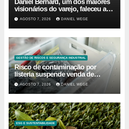
Daniel Bernard, um dos maiores
visionários do varejo, faleceu aos
80 anos – Sincovaga Notícias
AGOSTO 7, 2026
DANIEL WEGE
GESTÃO DE RISCOS E SEGURANÇA INDUSTRIAL
Risco de contaminação por
listeria suspende venda de
mirtilos em fábricas da América
AGOSTO 7, 2026
DANIEL WEGE
do Norte – Mix Vale
ESG E SUSTENTABILIDADE