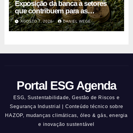
Exposição da banca a setores
que contribuem para as
alterações climáticas mantém-se
AGOSTO 7, 2026
DANIEL WEGE
nos 62%
Portal ESG Agenda
ESG, Sustentabilidade, Gestão de Riscos e
Segurança Industrial | Conteúdo técnico sobre
HAZOP, mudanças climáticas, óleo & gás, energia
e inovação sustentável