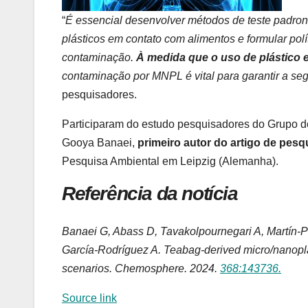
“
É essencial desenvolver métodos de teste padron
plásticos em contato com alimentos e formular polí
contaminação.
À medida que o uso de plástico
contaminação por MNPL é vital para garantir a seg
pesquisadores.
Participaram do estudo pesquisadores do Grupo 
Gooya Banaei,
primeiro autor do artigo de pesq
Pesquisa Ambiental em Leipzig (Alemanha).
Referência da notícia
Banaei G, Abass D, Tavakolpournegari A, Martín-P
García-Rodríguez A. Teabag-derived micro/nanoplast
scenarios. Chemosphere. 2024.
368:143736.
Source link