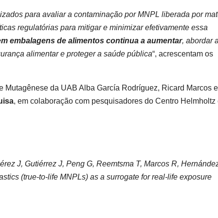
izados para avaliar a contaminação por MNPL liberada por mat
ticas regulatórias para mitigar e minimizar efetivamente essa
 em embalagens de alimentos continua a aumentar
, abordar 
urança alimentar e proteger a saúde pública
“, acrescentam os
de Mutagênese da UAB Alba García Rodríguez, Ricard Marcos e
uisa
, em colaboração com pesquisadores do Centro Helmholtz
érez J, Gutiérrez J, Peng G, Reemtsma T, Marcos R, Hernández
ics (true-to-life MNPLs) as a surrogate for real-life exposure