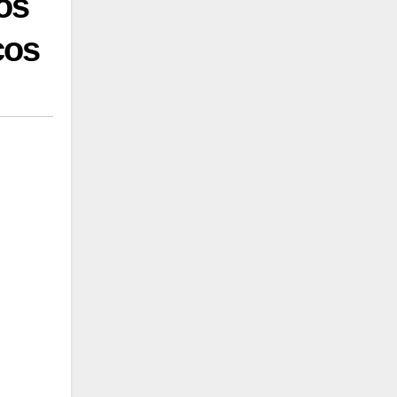
os
cos