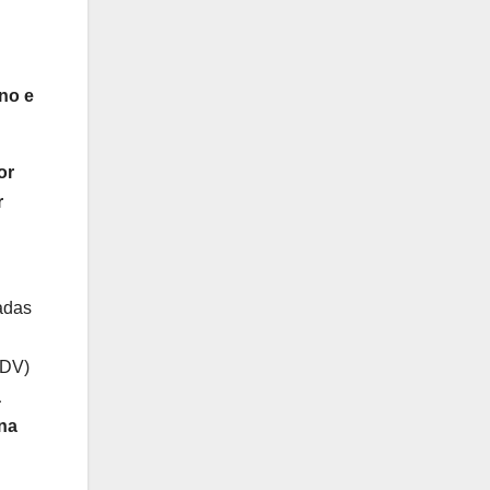
no e
or
r
çadas
LDV)
a
 na