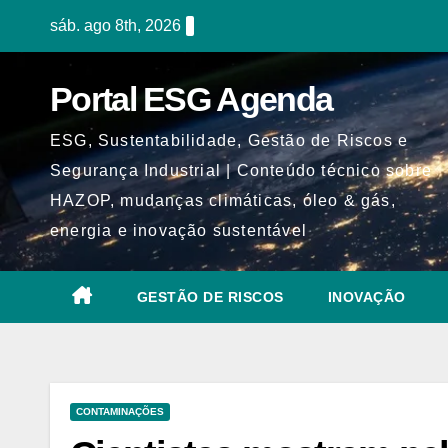
Skip
sáb. ago 8th, 2026
to
content
Portal ESG Agenda
ESG, Sustentabilidade, Gestão de Riscos e
Segurança Industrial | Conteúdo técnico sobre
HAZOP, mudanças climáticas, óleo & gás,
energia e inovação sustentável
GESTÃO DE RISCOS
INOVAÇÃO
CONTAMINAÇÕES