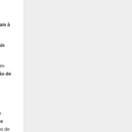
ais à
ais
em-
ão de
e
de
os de