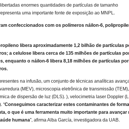
o libertadas enormes quantidades de partículas de tamanho
 representa uma importante fonte de exposição ao MNPL.
ram confeccionados com os polímeros náilon-6, polipropile
propileno libera aproximadamente 1,2 bilhão de partículas p
os; a celulose libera cerca de 135 milhões de partículas po
, enquanto o náilon-6 libera 8,18 milhões de partículas por
ros.
s presentes na infusão, um conjunto de técnicas analíticas avan
 varredura (MEV), microscopia eletrônica de transmissão (TEM),
ica de dispersão de luz (DLS). ), velocimetria laser Doppler (
. “
Conseguimos caracterizar estes contaminantes de form
ta, o que é uma ferramenta muito importante para avançar
 saúde humana
”, afirma Alba García, investigadora da UAB.