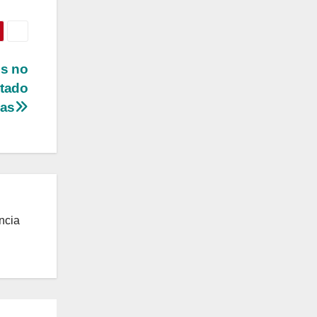
os no
stado
nas
ncia