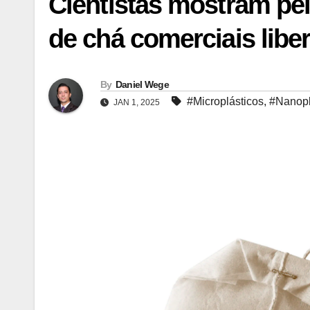
Cientistas mostram pel
de chá comerciais libe
By
Daniel Wege
#Microplásticos
,
#Nanopl
JAN 1, 2025