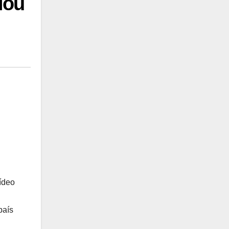
lou
ídeo
país