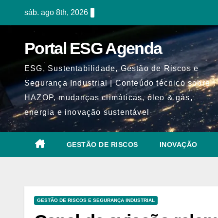
Skip
sáb. ago 8th, 2026
to
content
Portal ESG Agenda
ESG, Sustentabilidade, Gestão de Riscos e
Segurança Industrial | Conteúdo técnico sobre
HAZOP, mudanças climáticas, óleo & gás,
energia e inovação sustentável
GESTÃO DE RISCOS
INOVAÇÃO
GESTÃO DE RISCOS E SEGURANÇA INDUSTRIAL