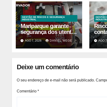
GESTÃO DE RISCOS E SEGURANÇA
GESTÃO 
INDUSTRIAL
INDUSTRI
Mariparque garante
Risc
segurança dos utentes
cont
após acidente –
liste
AGO 7, 2026
DANIEL WEGE
AGO 7
Observador
venda
fábri
Norte
Deixe um comentário
O seu endereço de e-mail não será publicado.
Campo
Comentário
*