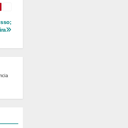
usso;
ira
ncia