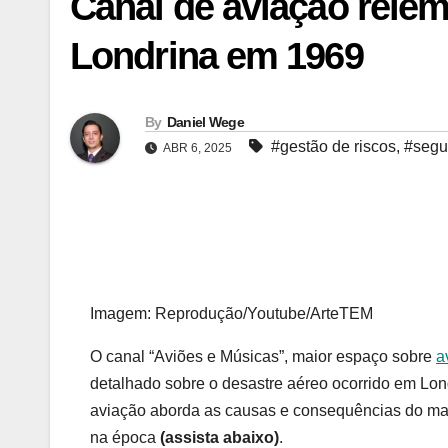
Canal de aviação relem
Londrina em 1969
By
Daniel Wege
#gestão de riscos
,
#segur
ABR 6, 2025
Imagem: Reprodução/Youtube/ArteTEM
O canal “Aviões e Músicas”, maior espaço sobre
a
detalhado sobre o desastre aéreo ocorrido em Lon
aviação aborda as causas e consequências do maior
na época
(assista abaixo)
.