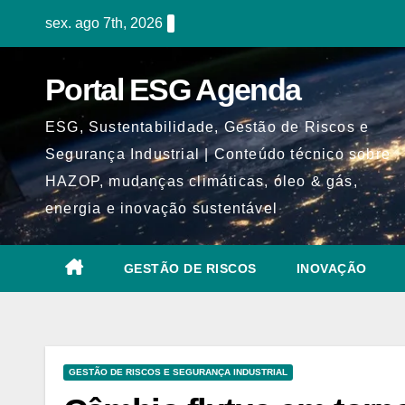
Skip
sex. ago 7th, 2026
to
content
Portal ESG Agenda
ESG, Sustentabilidade, Gestão de Riscos e
Segurança Industrial | Conteúdo técnico sobre
HAZOP, mudanças climáticas, óleo & gás,
energia e inovação sustentável
GESTÃO DE RISCOS
INOVAÇÃO
GESTÃO DE RISCOS E SEGURANÇA INDUSTRIAL