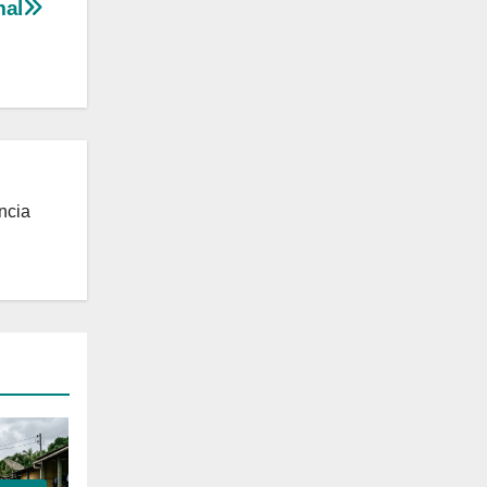
mal
ncia