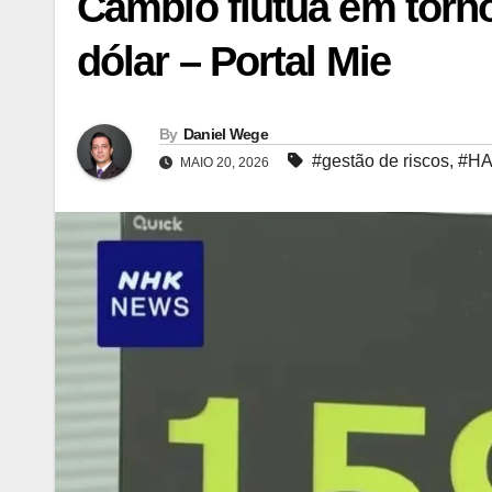
Câmbio flutua em torno
dólar – Portal Mie
By
Daniel Wege
#gestão de riscos
,
#H
MAIO 20, 2026