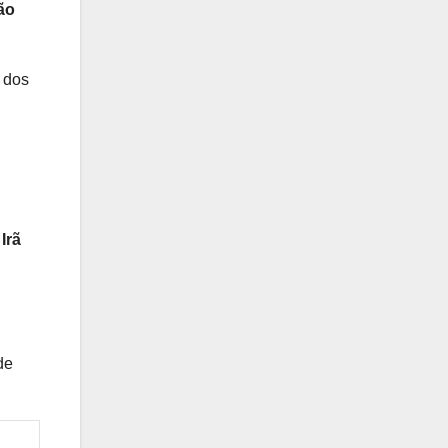
ão
 dos
Irã
de