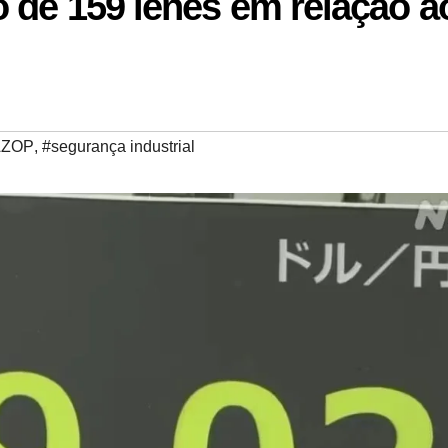
 de 159 ienes em relação a
AZOP
,
#segurança industrial