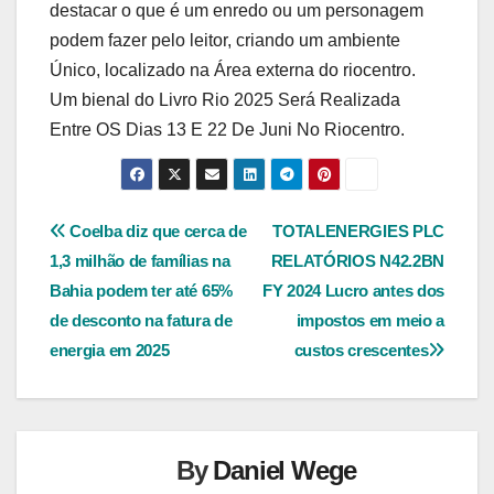
destacar o que é um enredo ou um personagem
podem fazer pelo leitor, criando um ambiente
Único, localizado na Área externa do riocentro.
Um bienal do Livro Rio 2025 Será Realizada
Entre OS Dias 13 E 22 De Juni No Riocentro.
Navegação
Coelba diz que cerca de
TOTALENERGIES PLC
1,3 milhão de famílias na
RELATÓRIOS N42.2BN
de
Bahia podem ter até 65%
FY 2024 Lucro antes dos
Post
de desconto na fatura de
impostos em meio a
energia em 2025
custos crescentes
By
Daniel Wege