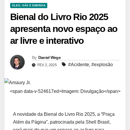
ÓLEO, GÁS E ENERGIA
Bienal do Livro Rio 2025
apresenta novo espaço ao
ar livre e interativo
By
Daniel Wege
#Acidente
,
#explosão
FEV 2, 2025
<span data-v-524617ed>Imagem: Divulgação</span>
A novidade da Bienal do Livro Rio 2025, a “Praça
Além da Página”, patrocinada pela Shell Brasil,
será mais do que um espaço ao ar livre para