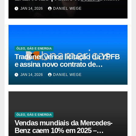
FM
JAN 14, 2026
DANIEL WEGE
ÓLEO, GÁS E ENERGIA
Tradener vence licitação da YPFB
e assina novo contrato de
suprimento de gás natural para o
JAN 14, 2026
DANIEL WEGE
Brasil
ÓLEO, GÁS E ENERGIA
Vendas mundiais da Mercedes-
Benz caem 10% em 2025 –