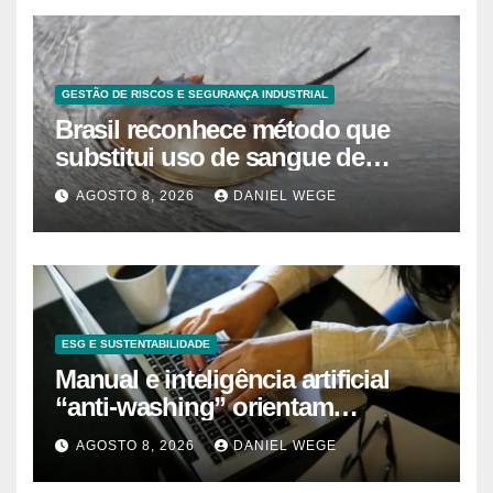
GESTÃO DE RISCOS E SEGURANÇA INDUSTRIAL
Brasil reconhece método que
substitui uso de sangue de
caranguejo-ferradura em testes
AGOSTO 8, 2026
DANIEL WEGE
farmacêuticos
ESG E SUSTENTABILIDADE
Manual e inteligência artificial
“anti-washing” orientam
empresas
AGOSTO 8, 2026
DANIEL WEGE